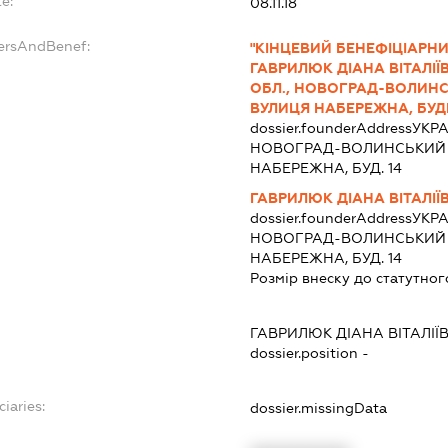
e:
08.11.18
dersAndBenef:
"КІНЦЕВИЙ БЕНЕФІЦІАРНИ
ГАВРИЛЮК ДІАНА ВІТАЛІЇ
ОБЛ., НОВОГРАД-ВОЛИНС
ВУЛИЦЯ НАБЕРЕЖНА, БУДИ
dossier.founderAddress
УКРА
НОВОГРАД-ВОЛИНСЬКИЙ РА
НАБЕРЕЖНА, БУД. 14
ГАВРИЛЮК ДІАНА ВІТАЛІЇ
dossier.founderAddress
УКРА
НОВОГРАД-ВОЛИНСЬКИЙ РА
НАБЕРЕЖНА, БУД. 14
Розмір внеску до статутног
ГАВРИЛЮК ДІАНА ВІТАЛІЇ
dossier.position -
ciaries:
dossier.missingData