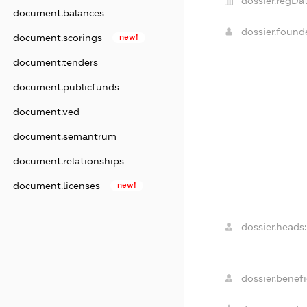
dossier.regDat
document.balances
dossier.foun
document.scorings
new!
document.tenders
document.publicfunds
document.ved
document.semantrum
document.relationships
document.licenses
new!
dossier.heads:
dossier.benefi