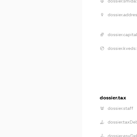
dossier.smida:
dossier.addres
dossier.capital
dossier.kveds:
dossier.tax
dossier.staff
dossier.taxDe
dossier.esvDe