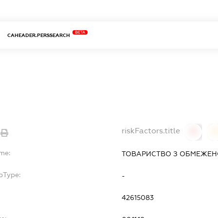
BETA
CAHEADER.PERSSEARCH
riskFactors.title
0
ame:
ТОВАРИСТВО З ОБМЕЖЕН
bType:
-
42615083