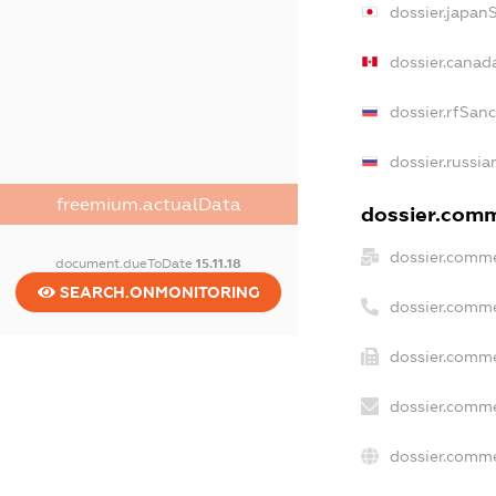
dossier.japan
dossier.canad
dossier.rfSan
dossier.russia
freemium.actualData
dossier.comme
dossier.comme
document.dueToDate
15.11.18
SEARCH.ONMONITORING
dossier.comme
dossier.comme
dossier.comme
dossier.comme