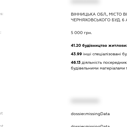
XXXXXXXXXX
s:
ВІННИЦЬКА ОБЛ., МІСТО 
ЧЕРНЯХОВСЬКОГО БУД. 6 
:
5 000 грн.
41.20
будівництво житлових
43.99
інші спеціалізовані буді
46.13
діяльність посередникі
будівельними матеріалами 
XXXXXXXXXX
bt
dossier.missingData
bt
dossier.missingData