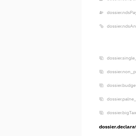
dossier.ndsPa
dossier.ndsA
dossier.singl
dossier.non_p
dossier.budg
dossier.palne
dossier.bigTa
dossier.declarat