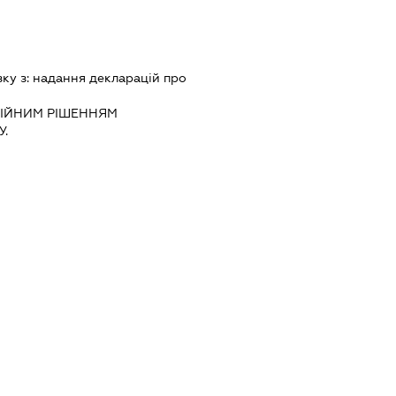
зку з:
надання декларацiй про
IЙНИМ РIШЕННЯМ
.