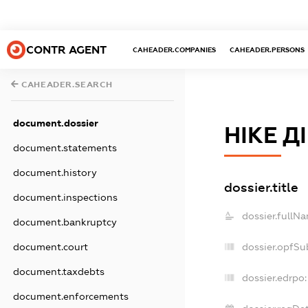
CONTR AGENT
CAHEADER.COMPANIES
CAHEADER.PERSONS
CAHEADER.SEARCH
document.dossier
НІКЕ ДІ
document.statements
document.history
dossier.title
document.inspections
dossier.fullN
document.bankruptcy
document.court
dossier.opfSu
document.taxdebts
dossier.edrpo:
document.enforcements