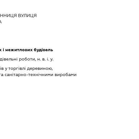
ВІННИЦЯ ВУЛИЦЯ
А
 і нежитлових будівель
вельні роботи, н. в. і. у.
в у торгівлі деревиною,
та санітарно-технічними виробами