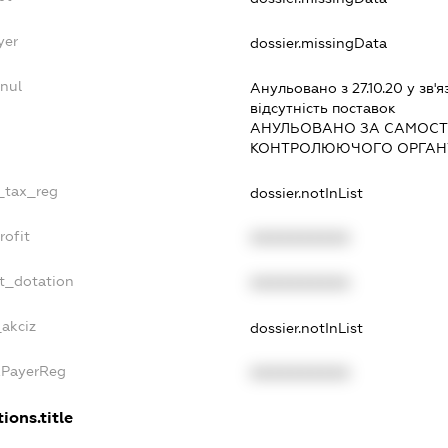
yer
dossier.missingData
nnul
Анульовано з 27.10.20 у зв'я
вiдсутнiсть поставок
АНУЛЬОВАНО ЗА САМОСТ
КОНТРОЛЮЮЧОГО ОРГАНУ
e_tax_reg
dossier.notInList
rofit
XXXXXXXXXX
et_dotation
XXXXXXXXXX
_akciz
dossier.notInList
xPayerReg
XXXXXXXXXX
ions.title