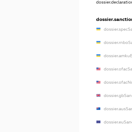
dossier.declarati
dossier.sanctio
dossier.specS
dossier.rnboS
dossier.amkuB
dossier.ofacS
dossier.ofac
dossier.gbSan
dossier.ausSa
dossier.euSan