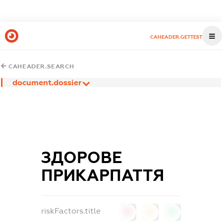
CAHEADER.GETTEST
CAHEADER.SEARCH
document.dossier
ЗДОРОВЕ
ПРИКАРПАТТЯ
riskFactors.title
0
0
0