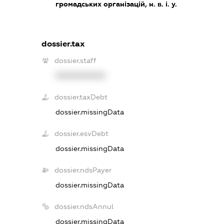
громадських організацій, н. в. і. у.
dossier.tax
dossier.staff
XXXXXXXXXX
dossier.taxDebt
dossier.missingData
dossier.esvDebt
dossier.missingData
dossier.ndsPayer
dossier.missingData
dossier.ndsAnnul
dossier.missingData