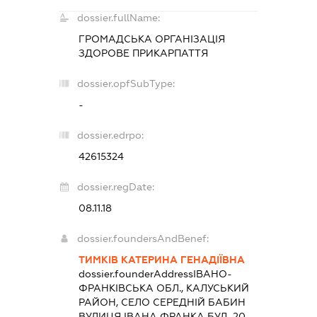
dossier.fullName:
ГРОМАДСЬКА ОРГАНІЗАЦІЯ
ЗДОРОВЕ ПРИКАРПАТТЯ
dossier.opfSubType:
-
dossier.edrpo:
42615324
dossier.regDate:
08.11.18
dossier.foundersAndBenef:
ТИМКІВ КАТЕРИНА ГЕНАДІЇВНА
dossier.founderAddress
ІВАНО-
ФРАНКІВСЬКА ОБЛ., КАЛУСЬКИЙ
РАЙОН, СЕЛО СЕРЕДНІЙ БАБИН
ВУЛИЦЯ ІВАНА ФРАНКА БУД. 20