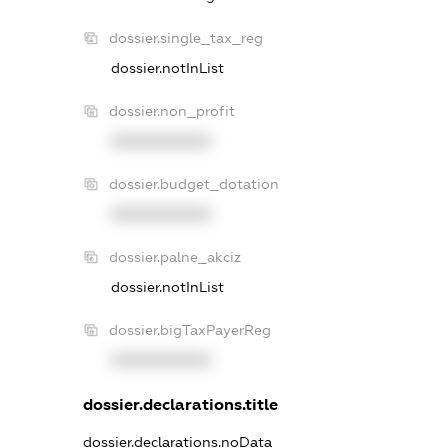
dossier.single_tax_reg
dossier.notInList
dossier.non_profit
XXXXXXXXXX
dossier.budget_dotation
XXXXXXXXXX
dossier.palne_akciz
dossier.notInList
dossier.bigTaxPayerReg
XXXXXXXXXX
dossier.declarations.title
dossier.declarations.noData