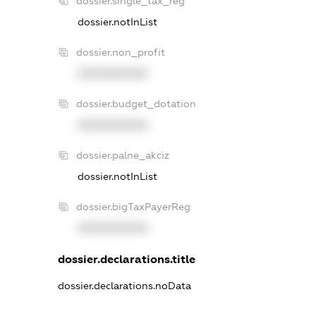
dossier.single_tax_reg
dossier.notInList
dossier.non_profit
XXXXXXXXXX
dossier.budget_dotation
XXXXXXXXXX
dossier.palne_akciz
dossier.notInList
dossier.bigTaxPayerReg
XXXXXXXXXX
dossier.declarations.title
dossier.declarations.noData