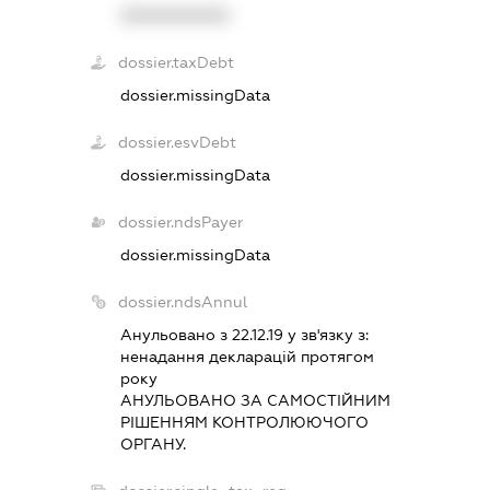
XXXXXXXXXX
dossier.taxDebt
dossier.missingData
dossier.esvDebt
dossier.missingData
dossier.ndsPayer
dossier.missingData
dossier.ndsAnnul
Анульовано з 22.12.19 у зв'язку з:
ненадання декларацiй протягом
року
АНУЛЬОВАНО ЗА САМОСТIЙНИМ
РIШЕННЯМ КОНТРОЛЮЮЧОГО
ОРГАНУ.