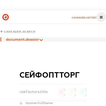
CAHEADER.GETTEST
CAHEADER.SEARCH
document.dossier
СЕЙФОПТТОРГ
riskFactors.title
0
0
0
dossier.fullName: