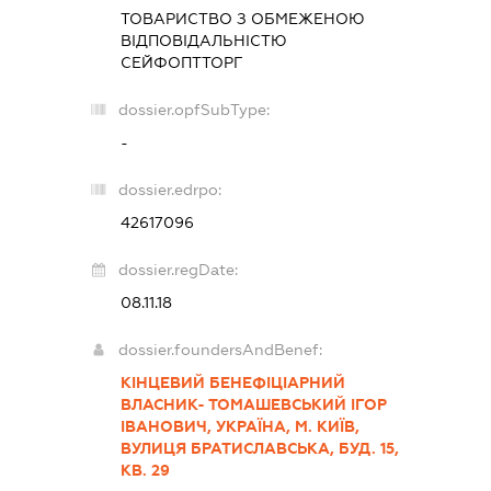
ТОВАРИСТВО З ОБМЕЖЕНОЮ
ВІДПОВІДАЛЬНІСТЮ
СЕЙФОПТТОРГ
dossier.opfSubType:
-
dossier.edrpo:
42617096
dossier.regDate:
08.11.18
dossier.foundersAndBenef:
КІНЦЕВИЙ БЕНЕФІЦІАРНИЙ
ВЛАСНИК- ТОМАШЕВСЬКИЙ ІГОР
ІВАНОВИЧ, УКРАЇНА, М. КИЇВ,
ВУЛИЦЯ БРАТИСЛАВСЬКА, БУД. 15,
КВ. 29