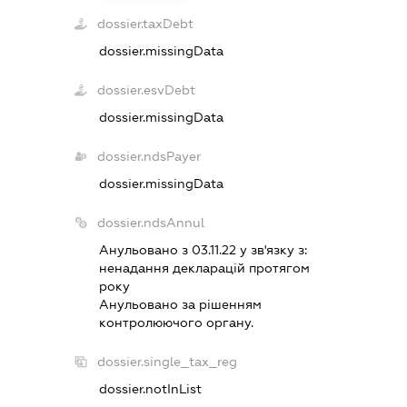
dossier.taxDebt
dossier.missingData
dossier.esvDebt
dossier.missingData
dossier.ndsPayer
dossier.missingData
dossier.ndsAnnul
Анульовано з 03.11.22 у зв'язку з:
ненадання декларацiй протягом
року
Анульовано за рiшенням
контролюючого органу.
dossier.single_tax_reg
dossier.notInList