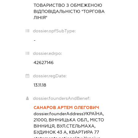
ТОВАРИСТВО З ОБМЕЖЕНОЮ
ВІДПОВІДАЛЬНІСТЮ "ТОРГОВА
ЛІНІЯ"
dossier.opfSubType:
-
dossier.edrpo:
42627146
dossier.regDate:
13.11.18
dossier.foundersAndBenef:
САНАРОВ АРТЕМ ОЛЕГОВИЧ
dossier.founderAddress
УКРАЇНА,
21000, ВІННИЦЬКА ОБЛ., МІСТО
ВІННИЦЯ, ВУЛ.СТЕЛЬМАХА,
БУДИНОК 43 А, КВАРТИРА 77