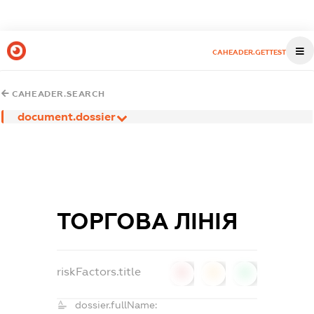
CAHEADER.GETTEST
CAHEADER.SEARCH
document.dossier
ТОРГОВА ЛІНІЯ
riskFactors.title
0
0
0
dossier.fullName: