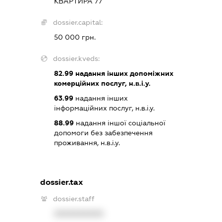
КВАРТИРА 77
dossier.capital:
50 000 грн.
dossier.kveds:
82.99
надання інших допоміжних
комерційних послуг, н.в.і.у.
63.99
надання інших
інформаційних послуг, н.в.і.у.
88.99
надання іншої соціальної
допомоги без забезпечення
проживання, н.в.і.у.
dossier.tax
dossier.staff
XXXXXXXXXX