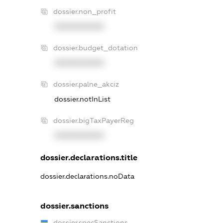
dossier.non_profit
XXXXXXXXXX
dossier.budget_dotation
XXXXXXXXXX
dossier.palne_akciz
dossier.notInList
dossier.bigTaxPayerReg
XXXXXXXXXX
dossier.declarations.title
dossier.declarations.noData
dossier.sanctions
dossier.specSanctions