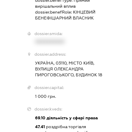
dossier.benefType:
Прямий
вирішальний вплив
dossier.benefRole:
КІНЦЕВИЙ
БЕНЕФІЦІАРНИЙ ВЛАСНИК
dossier.smida:
XXXXXXXXXX
dossier.address:
УКРАЇНА, 03110, МІСТО КИЇВ,
ВУЛИЦЯ ОЛЕКСАНДРА
ПИРОГОВСЬКОГО, БУДИНОК 18
dossier.capital:
1 000 грн.
dossier.kveds:
69.10
діяльність у сфері права
47.41
роздрібна торгівля