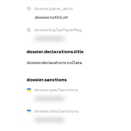
dossier.palne_akciz
dossier.notInList
dossier.bigTaxPayerReg
XXXXXXXXXX
dossier.declarations.title
dossier.declarations.noData
dossier.sanctions
dossier.specSanctions
XXXXXXXXXX
dossier.rnboSanctions
XXXXXXXXXX