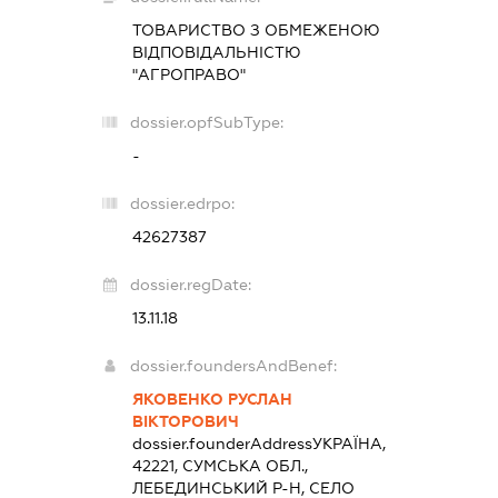
ТОВАРИСТВО З ОБМЕЖЕНОЮ
ВІДПОВІДАЛЬНІСТЮ
"АГРОПРАВО"
dossier.opfSubType:
-
dossier.edrpo:
42627387
dossier.regDate:
13.11.18
dossier.foundersAndBenef:
ЯКОВЕНКО РУСЛАН
ВІКТОРОВИЧ
dossier.founderAddress
УКРАЇНА,
42221, СУМСЬКА ОБЛ.,
ЛЕБЕДИНСЬКИЙ Р-Н, СЕЛО