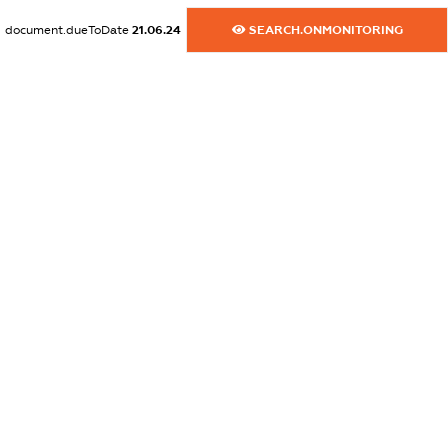
dossier.commercial_info.fax
document.dueToDate
21.06.24
SEARCH.ONMONITORING
XXXXXXXXXX
dossier.commercial_info.email
XXXXXXXXXX
dossier.commercial_info.website
XXXXXXXXXX
dossier.commercial_info.activity
XXXXXXXXXX
freemium.exampleText_1
freemium.exampleText_2
freemium.anonymousPerSearch2
FREEMIUM.DETAILS
FREEMIUM.REGISTER