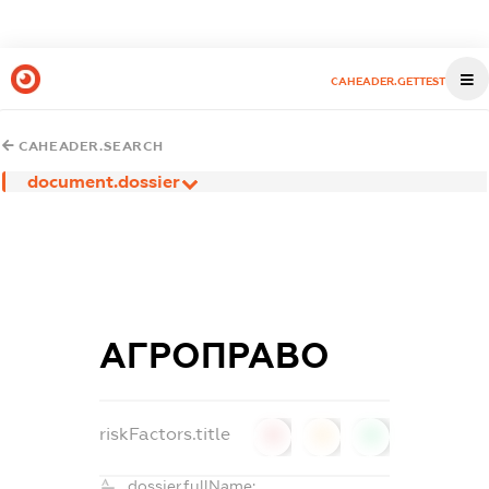
CAHEADER.GETTEST
CAHEADER.SEARCH
document.dossier
АГРОПРАВО
riskFactors.title
0
0
0
dossier.fullName: