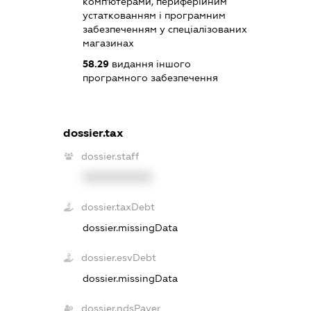
комп'ютерами, периферійним
устаткованням і програмним
забезпеченням у спеціалізованих
магазинах
58.29
видання іншого
програмного забезпечення
dossier.tax
dossier.staff
XXXXXXXXXX
dossier.taxDebt
dossier.missingData
dossier.esvDebt
dossier.missingData
dossier.ndsPayer