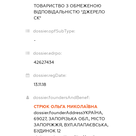
ТОВАРИСТВО З ОБМЕЖЕНОЮ
ВІДПОВІДАЛЬНІСТЮ "ДЖЕРЕЛО
СК"
dossier.opfSubType:
-
dossier.edrpo:
42627434
dossier.regDate:
13.11.18
dossier.foundersAndBenef:
СТРЮК ОЛЬГА МИКОЛАЇВНА
dossier.founderAddress
УКРАЇНА,
69027, ЗАПОРІЗЬКА ОБЛ., МІСТО
ЗАПОРІЖЖЯ, ВУЛ.АЛАПАЄВСЬКА,
БУДИНОК 12