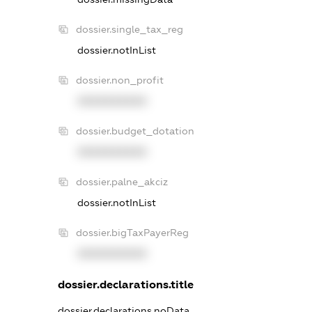
dossier.single_tax_reg
dossier.notInList
dossier.non_profit
XXXXXXXXXX
dossier.budget_dotation
XXXXXXXXXX
dossier.palne_akciz
dossier.notInList
dossier.bigTaxPayerReg
XXXXXXXXXX
dossier.declarations.title
dossier.declarations.noData