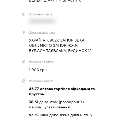
БЕНЕФІЦІАРНИЙ ВЛАСНИК
dossier.smida:
XXXXXXXXXX
dossier.address:
УКРАЇНА, 69027, ЗАПОРІЗЬКА
ОБЛ., МІСТО ЗАПОРІЖЖЯ,
ВУЛ.АЛАПАЄВСЬКА, БУДИНОК 12
dossier.capital:
1 000 грн.
dossier.kveds:
46.77
оптова торгівля відходами та
брухтом
38.31
демонтаж (розбирання)
машин і устатковання
52.29
інша допоміжна діяльність у