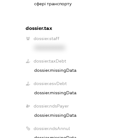
сфері транспорту
dossier.tax
dossier.staff
XXXXXXXXXX
dossier.taxDebt
dossier.missingData
dossier.esvDebt
dossier.missingData
dossier.ndsPayer
dossier.missingData
dossier.ndsAnnul
dossier.missingData