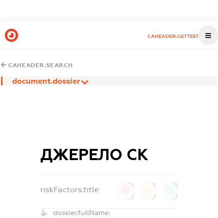
CAHEADER.GETTEST
CAHEADER.SEARCH
document.dossier
ДЖЕРЕЛО СК
riskFactors.title
0
0
0
dossier.fullName: