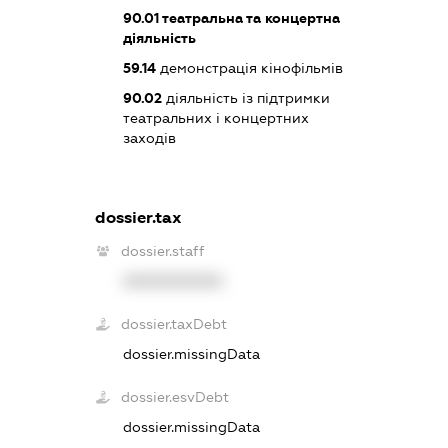
90.01
театральна та концертна
діяльність
59.14
демонстрація кінофільмів
90.02
діяльність із підтримки
театральних і концертних
заходів
dossier.tax
dossier.staff
XXXXXXXXXX
dossier.taxDebt
dossier.missingData
dossier.esvDebt
dossier.missingData