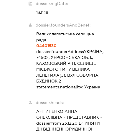
dossier.regDate:
13.11.18
dossier.foundersAndBenef:
Великолепетиська селищна
рада
04401530
dossier.founderAddress
УКРАЇНА,
74502, ХЕРСОНСЬКА ОБЛ.,
КАХОВСЬКИЙ Р-Н, СЕЛИЩЕ
МІСЬКОГО ТИПУ ВЕЛИКА
ЛЕПЕТИХА(З), ВУЛ.СОБОРНА,
БУДИНОК 2
statements.nationality:
Україна
dossier.heads:
АНТИПЕНКО АННА
ОЛЕКСІЇВНА
-
ПРЕДСТАВНИК
-
dossier.from 23.12.20
ВЧИНЯТИ
ДІЇ ВІД ІМЕНІ ЮРИДИЧНОЇ