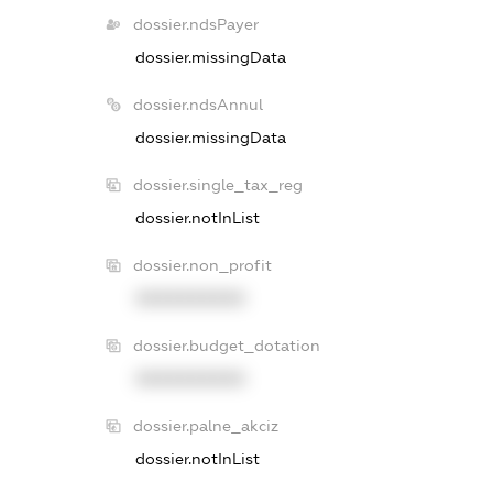
dossier.ndsPayer
dossier.missingData
dossier.ndsAnnul
dossier.missingData
dossier.single_tax_reg
dossier.notInList
dossier.non_profit
XXXXXXXXXX
dossier.budget_dotation
XXXXXXXXXX
dossier.palne_akciz
dossier.notInList