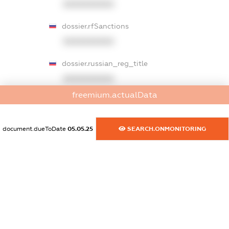
XXXXXXXXXX
dossier.rfSanctions
XXXXXXXXXX
dossier.russian_reg_title
XXXXXXXXXX
freemium.actualData
dossier.commercial_info.title
dossier.commercial_info.postal_address
document.dueToDate
05.05.25
SEARCH.ONMONITORING
XXXXXXXXXX
dossier.commercial_info.phone
XXXXXXXXXX
dossier.commercial_info.fax
XXXXXXXXXX
dossier.commercial_info.email