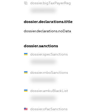
dossier.bigTaxPayerReg
XXXXXXXXXX
dossier.declarations.title
dossier.declarations.noData
dossier.sanctions
dossier.specSanctions
XXXXXXXXXX
dossier.rnboSanctions
XXXXXXXXXX
dossier.amkuBlackList
XXXXXXXXXX
dossier.ofacSanctions