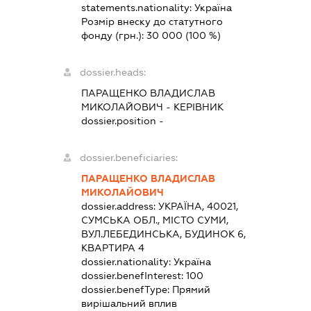
statements.nationality:
Україна
Розмір внеску до статутного
фонду (грн.):
30 000
(100 %)
dossier.heads:
ПАРАЩЕНКО ВЛАДИСЛАВ
МИКОЛАЙОВИЧ
-
КЕРІВНИК
dossier.position -
dossier.beneficiaries:
ПАРАЩЕНКО ВЛАДИСЛАВ
МИКОЛАЙОВИЧ
dossier.address:
УКРАЇНА, 40021,
СУМСЬКА ОБЛ., МІСТО СУМИ,
ВУЛ.ЛЕБЕДИНСЬКА, БУДИНОК 6,
КВАРТИРА 4
dossier.nationality:
Україна
dossier.benefInterest:
100
dossier.benefType:
Прямий
вирішальний вплив