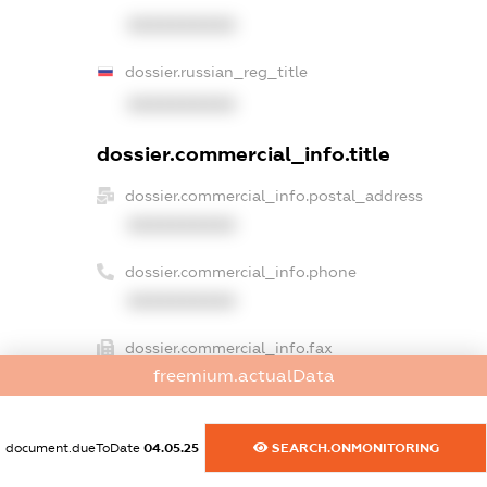
XXXXXXXXXX
dossier.russian_reg_title
XXXXXXXXXX
dossier.commercial_info.title
dossier.commercial_info.postal_address
XXXXXXXXXX
dossier.commercial_info.phone
XXXXXXXXXX
dossier.commercial_info.fax
freemium.actualData
XXXXXXXXXX
dossier.commercial_info.email
document.dueToDate
04.05.25
SEARCH.ONMONITORING
XXXXXXXXXX