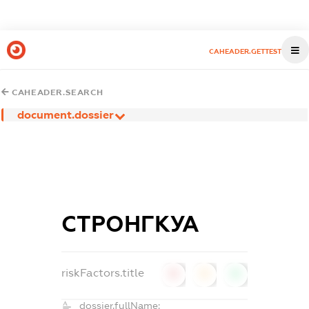
CAHEADER.GETTEST
CAHEADER.SEARCH
document.dossier
СТРОНГКУА
riskFactors.title
0
0
0
dossier.fullName: