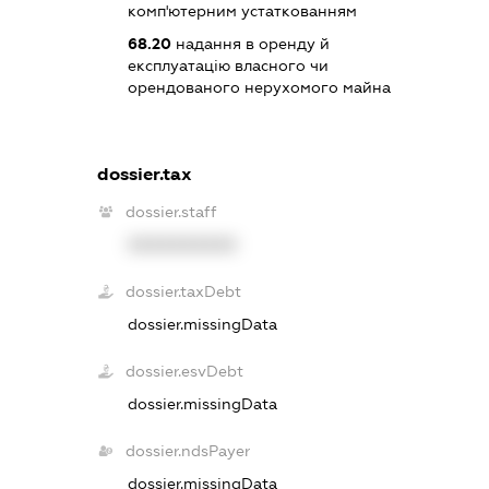
комп'ютерним устаткованням
68.20
надання в оренду й
експлуатацію власного чи
орендованого нерухомого майна
dossier.tax
dossier.staff
XXXXXXXXXX
dossier.taxDebt
dossier.missingData
dossier.esvDebt
dossier.missingData
dossier.ndsPayer
dossier.missingData