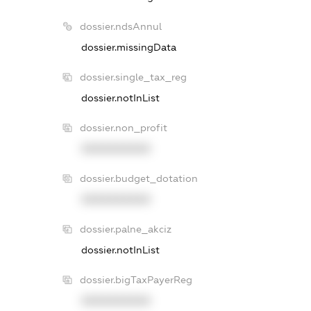
dossier.ndsAnnul
dossier.missingData
dossier.single_tax_reg
dossier.notInList
dossier.non_profit
XXXXXXXXXX
dossier.budget_dotation
XXXXXXXXXX
dossier.palne_akciz
dossier.notInList
dossier.bigTaxPayerReg
XXXXXXXXXX