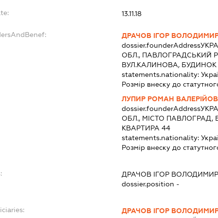
te:
13.11.18
dersAndBenef:
ДРАЧОВ ІГОР ВОЛОДИМИ
dossier.founderAddress
УКРА
ОБЛ., ПАВЛОГРАДСЬКИЙ Р
ВУЛ.КАЛИНОВА, БУДИНОК 
statements.nationality:
Укра
Розмір внеску до статутног
ЛУПИР РОМАН ВАЛЕРІЙО
dossier.founderAddress
УКРА
ОБЛ., МІСТО ПАВЛОГРАД,
КВАРТИРА 44
statements.nationality:
Укра
Розмір внеску до статутног
:
ДРАЧОВ ІГОР ВОЛОДИМИ
dossier.position -
ciaries:
ДРАЧОВ ІГОР ВОЛОДИМИ