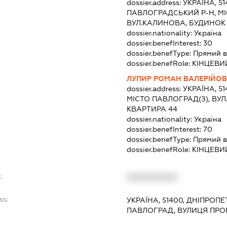
dossier.address:
УКРАЇНА, 5
ПАВЛОГРАДСЬКИЙ Р-Н, М
ВУЛ.КАЛИНОВА, БУДИНОК 
dossier.nationality:
Україна
dossier.benefInterest:
30
dossier.benefType:
Прямий в
dossier.benefRole:
КІНЦЕВИ
ЛУПИР РОМАН ВАЛЕРІЙО
dossier.address:
УКРАЇНА, 5
МІСТО ПАВЛОГРАД(З), ВУЛ
КВАРТИРА 44
dossier.nationality:
Україна
dossier.benefInterest:
70
dossier.benefType:
Прямий в
dossier.benefRole:
КІНЦЕВИ
:
XXXXXXXXXX
ss:
УКРАЇНА, 51400, ДНІПРОП
ПАВЛОГРАД, ВУЛИЦЯ ПРОМ