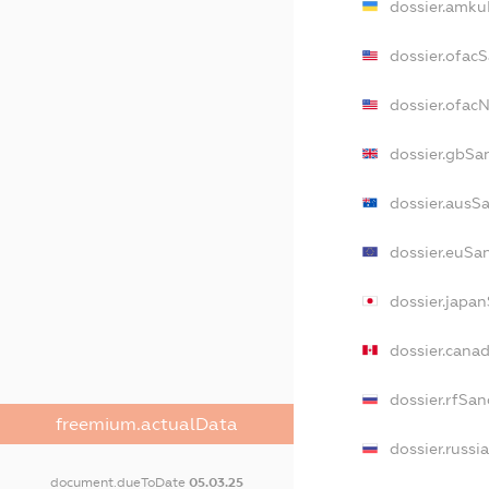
dossier.amku
dossier.ofac
dossier.ofa
dossier.gbSa
dossier.ausS
dossier.euSa
dossier.japa
dossier.cana
dossier.rfSan
freemium.actualData
dossier.russi
document.dueToDate
05.03.25