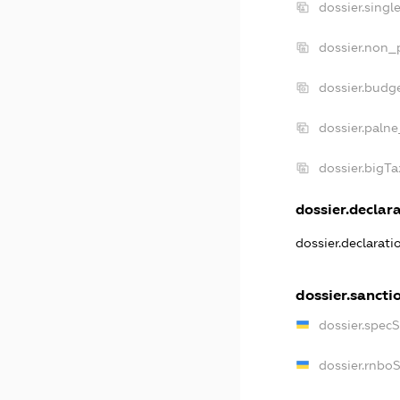
dossier.sing
dossier.non_
dossier.budg
dossier.palne
dossier.bigT
dossier.declara
dossier.declarat
dossier.sancti
dossier.spec
dossier.rnbo