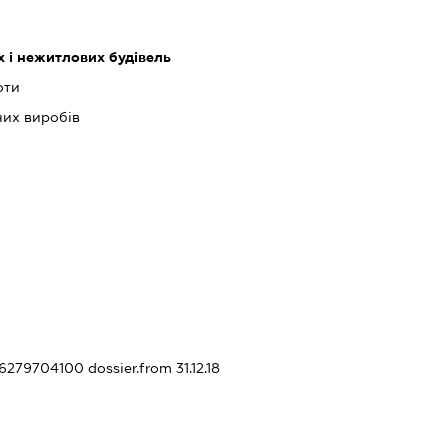
 і нежитлових будівель
оти
них виробів
426279704100
dossier.from 31.12.18