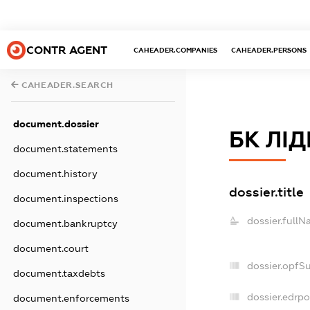
CONTR AGENT
CAHEADER.COMPANIES
CAHEADER.PERSONS
CAHEADER.SEARCH
document.dossier
БК ЛІД
document.statements
document.history
dossier.title
document.inspections
dossier.fullN
document.bankruptcy
document.court
dossier.opfS
document.taxdebts
dossier.edrpo
document.enforcements