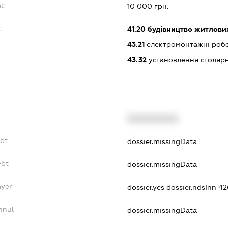
l:
10 000 грн.
:
41.20
будівництво житлових
43.21
електромонтажні роб
43.32
установлення столяр
XXXXXXXXXX
ebt
dossier.missingData
ebt
dossier.missingData
ayer
dossier.yes
dossier.ndsInn 
nnul
dossier.missingData