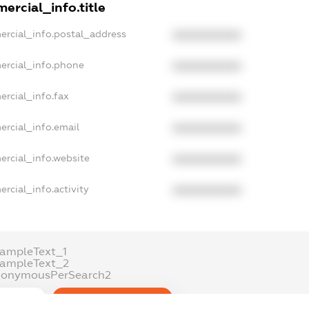
ercial_info.title
ercial_info.postal_address
XXXXXXXXXX
ercial_info.phone
XXXXXXXXXX
ercial_info.fax
XXXXXXXXXX
ercial_info.email
XXXXXXXXXX
ercial_info.website
XXXXXXXXXX
rcial_info.activity
XXXXXXXXXX
xampleText_1
xampleText_2
nonymousPerSearch2
DETAILS
FREEMIUM.REGISTER