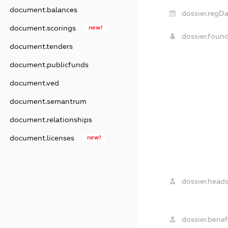
document.balances
dossier.regDa
document.scorings
new!
dossier.foun
document.tenders
document.publicfunds
document.ved
document.semantrum
document.relationships
document.licenses
new!
dossier.heads
dossier.benefi