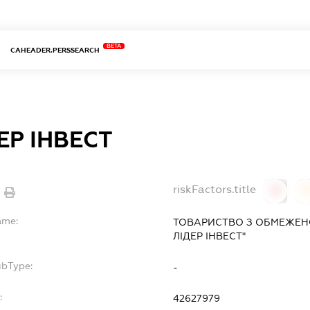
BETA
CAHEADER.PERSSEARCH
ЕР ІНВЕСТ
riskFactors.title
0
ame:
ТОВАРИСТВО З ОБМЕЖЕН
ЛІДЕР ІНВЕСТ"
ubType:
-
:
42627979