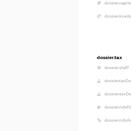
dossier.capita
dossier.kveds
dossier.tax
dossier.staff
dossier.taxD
dossier.esvD
dossier.ndsP
dossier.ndsA