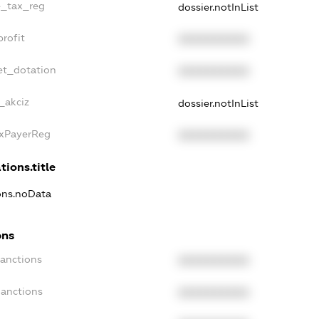
le_tax_reg
dossier.notInList
profit
XXXXXXXXXX
et_dotation
XXXXXXXXXX
_akciz
dossier.notInList
axPayerReg
XXXXXXXXXX
tions.title
ions.noData
ons
Sanctions
XXXXXXXXXX
Sanctions
XXXXXXXXXX