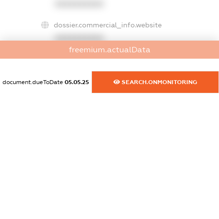
XXXXXXXXXX
dossier.commercial_info.website
XXXXXXXXXX
freemium.actualData
dossier.commercial_info.activity
XXXXXXXXXX
document.dueToDate
05.05.25
SEARCH.ONMONITORING
freemium.exampleText_1
freemium.exampleText_2
freemium.anonymousPerSearch2
FREEMIUM.DETAILS
FREEMIUM.REGISTER