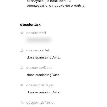
експлуатацію власного чи
орендованого нерухомого майна
dossier.tax
dossier.staff
XXXXXXXXXX
dossier.taxDebt
dossier.missingData
dossier.esvDebt
dossier.missingData
dossier.ndsPayer
dossier.missingData
dossier.ndsAnnul