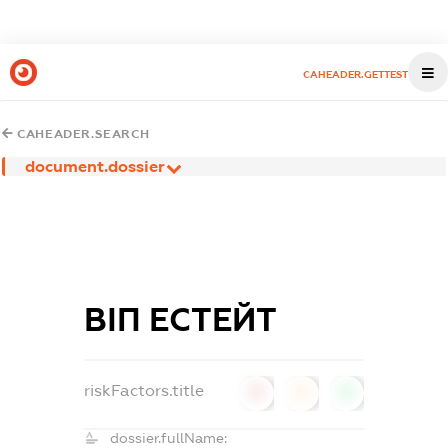
CAHEADER.GETTEST
CAHEADER.SEARCH
document.dossier
ВІП ЕСТЕЙТ
riskFactors.title
0
0
0
dossier.fullName: