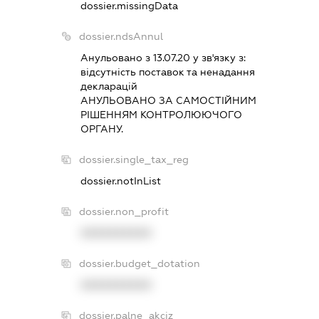
dossier.missingData
dossier.ndsAnnul
Анульовано з 13.07.20 у зв'язку з:
вiдсутнiсть поставок та ненадання
декларацiй
АНУЛЬОВАНО ЗА САМОСТIЙНИМ
РIШЕННЯМ КОНТРОЛЮЮЧОГО
ОРГАНУ.
dossier.single_tax_reg
dossier.notInList
dossier.non_profit
XXXXXXXXXX
dossier.budget_dotation
XXXXXXXXXX
dossier.palne_akciz