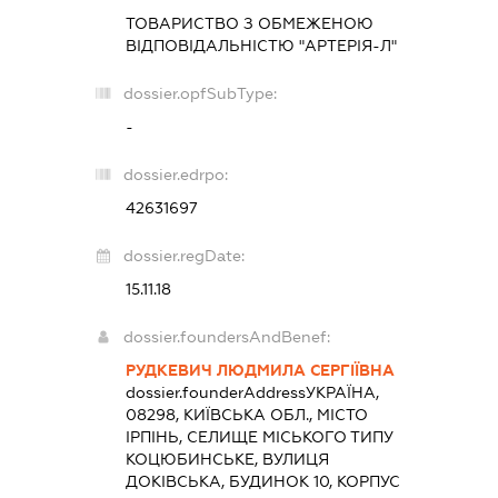
ТОВАРИСТВО З ОБМЕЖЕНОЮ
ВІДПОВІДАЛЬНІСТЮ "АРТЕРІЯ-Л"
dossier.opfSubType:
-
dossier.edrpo:
42631697
dossier.regDate:
15.11.18
dossier.foundersAndBenef:
РУДКЕВИЧ ЛЮДМИЛА СЕРГІЇВНА
dossier.founderAddress
УКРАЇНА,
08298, КИЇВСЬКА ОБЛ., МІСТО
ІРПІНЬ, СЕЛИЩЕ МІСЬКОГО ТИПУ
КОЦЮБИНСЬКЕ, ВУЛИЦЯ
ДОКІВСЬКА, БУДИНОК 10, КОРПУС