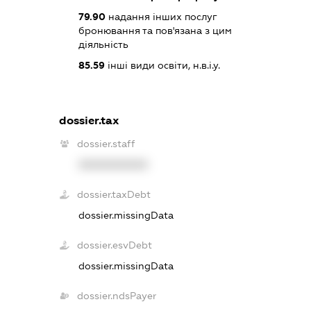
79.90
надання інших послуг
бронювання та пов'язана з цим
діяльність
85.59
інші види освіти, н.в.і.у.
dossier.tax
dossier.staff
XXXXXXXXXX
dossier.taxDebt
dossier.missingData
dossier.esvDebt
dossier.missingData
dossier.ndsPayer