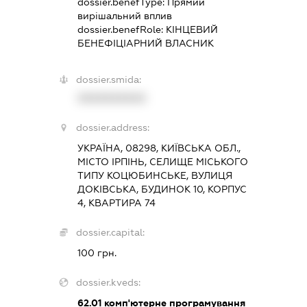
dossier.benefType:
Прямий
вирішальний вплив
dossier.benefRole:
КІНЦЕВИЙ
БЕНЕФІЦІАРНИЙ ВЛАСНИК
dossier.smida:
XXXXXXXXXX
dossier.address:
УКРАЇНА, 08298, КИЇВСЬКА ОБЛ.,
МІСТО ІРПІНЬ, СЕЛИЩЕ МІСЬКОГО
ТИПУ КОЦЮБИНСЬКЕ, ВУЛИЦЯ
ДОКІВСЬКА, БУДИНОК 10, КОРПУС
4, КВАРТИРА 74
dossier.capital:
100 грн.
dossier.kveds:
62.01
комп'ютерне програмування