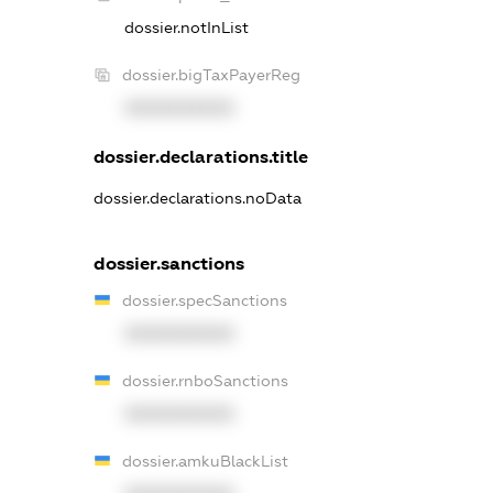
dossier.notInList
dossier.bigTaxPayerReg
XXXXXXXXXX
dossier.declarations.title
dossier.declarations.noData
dossier.sanctions
dossier.specSanctions
XXXXXXXXXX
dossier.rnboSanctions
XXXXXXXXXX
dossier.amkuBlackList