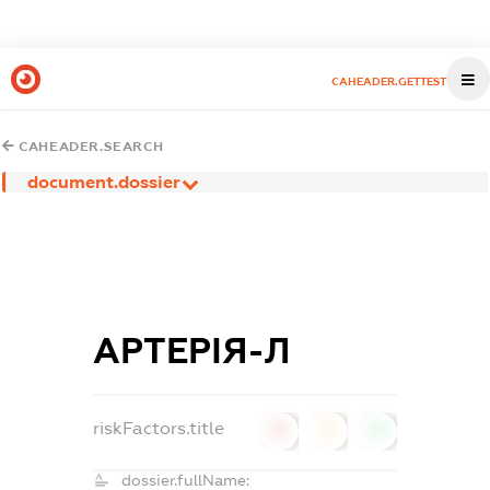
CAHEADER.GETTEST
CAHEADER.SEARCH
document.dossier
АРТЕРІЯ-Л
riskFactors.title
0
0
0
dossier.fullName: