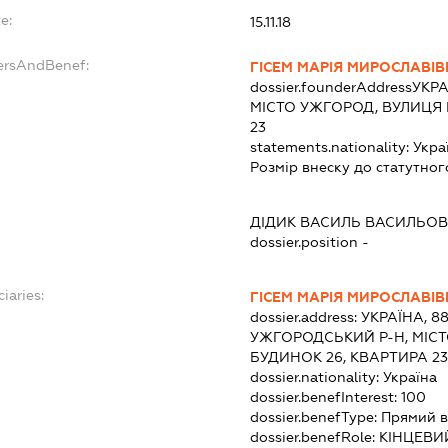
e:
15.11.18
ersAndBenef:
ГІСЕМ МАРІЯ МИРОСЛАВІ
dossier.founderAddress
УКРА
МІСТО УЖГОРОД, ВУЛИЦЯ 
23
statements.nationality:
Укра
Розмір внеску до статутног
ДІДИК ВАСИЛЬ ВАСИЛЬО
dossier.position -
iaries:
ГІСЕМ МАРІЯ МИРОСЛАВІ
dossier.address:
УКРАЇНА, 8
УЖГОРОДСЬКИЙ Р-Н, МІСТ
БУДИНОК 26, КВАРТИРА 23
dossier.nationality:
Україна
dossier.benefInterest:
100
dossier.benefType:
Прямий в
dossier.benefRole:
КІНЦЕВИ