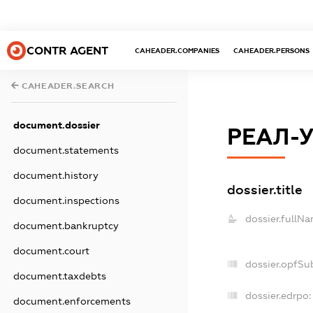
CONTR AGENT
CAHEADER.COMPANIES
CAHEADER.PERSONS
CAHEADER.SEARCH
document.dossier
РЕАЛ-
document.statements
document.history
dossier.title
document.inspections
dossier.fullNa
document.bankruptcy
document.court
dossier.opfSu
document.taxdebts
dossier.edrpo:
document.enforcements