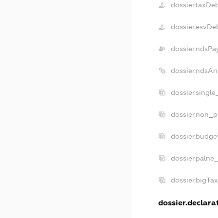
dossier.taxDe
dossier.esvDe
dossier.ndsPa
dossier.ndsAn
dossier.singl
dossier.non_p
dossier.budge
dossier.palne
dossier.bigTa
dossier.declarat