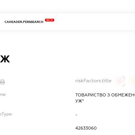
BETA
CAHEADER.PERSSEARCH
УЖ
riskFactors.title
0
me:
ТОВАРИСТВО З ОБМЕЖЕНО
УЖ"
bType:
-
42633060