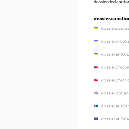
dossier.declarati
dossier.sanctio
dossier.specS
dossier.rnboS
dossier.amkuB
dossier.ofacS
dossier.ofac
dossier.gbSan
dossier.ausSa
dossier.euSan