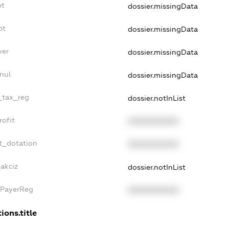
bt
dossier.missingData
bt
dossier.missingData
yer
dossier.missingData
nul
dossier.missingData
e_tax_reg
dossier.notInList
rofit
XXXXXXXXXX
t_dotation
XXXXXXXXXX
_akciz
dossier.notInList
xPayerReg
XXXXXXXXXX
ions.title