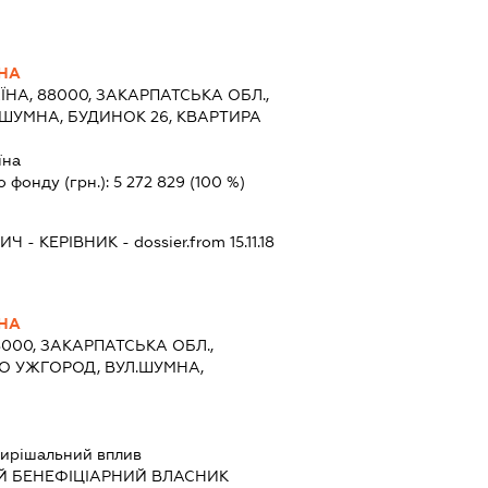
ВНА
ЇНА, 88000, ЗАКАРПАТСЬКА ОБЛ.,
ШУМНА, БУДИНОК 26, КВАРТИРА
їна
о фонду (грн.):
5 272 829
(100 %)
ВИЧ
-
КЕРІВНИК
- dossier.from 15.11.18
ВНА
8000, ЗАКАРПАТСЬКА ОБЛ.,
О УЖГОРОД, ВУЛ.ШУМНА,
ирішальний вплив
Й БЕНЕФІЦІАРНИЙ ВЛАСНИК