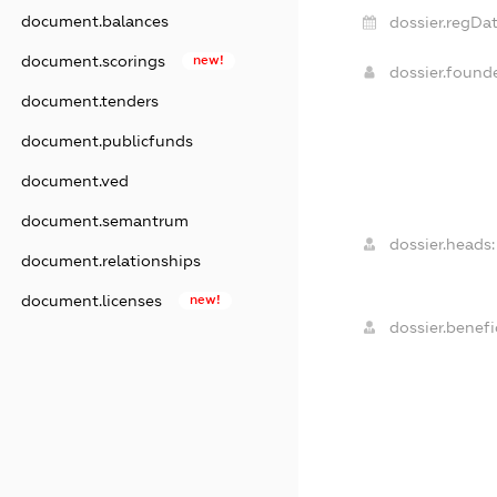
document.balances
dossier.regDat
document.scorings
new!
dossier.found
document.tenders
document.publicfunds
document.ved
document.semantrum
dossier.heads:
document.relationships
document.licenses
new!
dossier.benefic