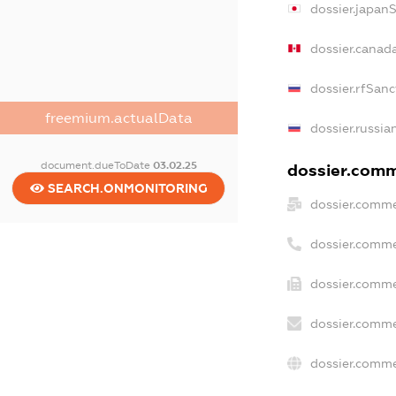
dossier.japan
dossier.canad
dossier.rfSanc
freemium.actualData
dossier.russia
document.dueToDate
03.02.25
dossier.comme
SEARCH.ONMONITORING
dossier.comme
dossier.comme
dossier.comme
dossier.comme
dossier.comme