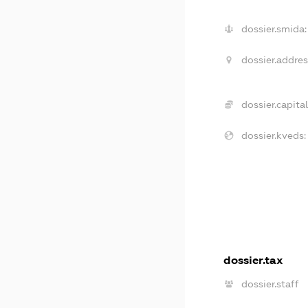
dossier.smida:
dossier.addres
dossier.capital
dossier.kveds:
dossier.tax
dossier.staff