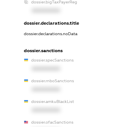
dossier.bigTaxPayerReg
XXXXXXXXXX
dossier.declarations.title
dossier.declarations.noData
dossier.sanctions
dossier.specSanctions
XXXXXXXXXX
dossier.rnboSanctions
XXXXXXXXXX
dossier.amkuBlackList
XXXXXXXXXX
dossier.ofacSanctions