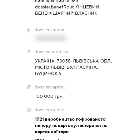
вирішальний вплив
dossier.benefRole:
КІНЦЕВИЙ
БЕНЕФІЦІАРНИЙ ВЛАСНИК
dossier.smida:
XXXXXXXXXX
dossier.address:
УКРАЇНА, 79038, ЛЬВІВСЬКА ОБЛ.,
МІСТО ЛЬВІВ, ВУЛ.ПАСІЧНА,
БУДИНОК 5
dossier.capital:
100 000 грн.
dossier.kveds:
17.21
виробництво гофрованого
паперу та картону, паперової та
картонної тари