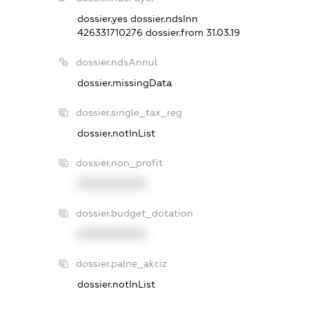
dossier.yes
dossier.ndsInn
426331710276
dossier.from 31.03.19
dossier.ndsAnnul
dossier.missingData
dossier.single_tax_reg
dossier.notInList
dossier.non_profit
XXXXXXXXXX
dossier.budget_dotation
XXXXXXXXXX
dossier.palne_akciz
dossier.notInList