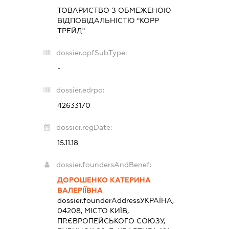
ТОВАРИСТВО З ОБМЕЖЕНОЮ
ВІДПОВІДАЛЬНІСТЮ "КОРР
ТРЕЙД"
dossier.opfSubType:
-
dossier.edrpo:
42633170
dossier.regDate:
15.11.18
dossier.foundersAndBenef:
ДОРОШЕНКО КАТЕРИНА
ВАЛЕРІЇВНА
dossier.founderAddress
УКРАЇНА,
04208, МІСТО КИЇВ,
ПР.ЄВРОПЕЙСЬКОГО СОЮЗУ,