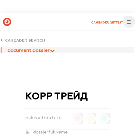
CAHEADER.GETTEST
CAHEADER.SEARCH
document.dossier
КОРР ТРЕЙД
riskFactors.title
0
0
0
dossier.fullName: