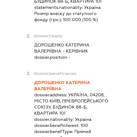
БУДИНОК 88-Б, КВАРТИРА 101
statements.nationality:
Україна
Розмір внеску до статутного
фонду (грн.):
100 000
(100 %)
dossier.heads:
ДОРОШЕНКО КАТЕРИНА
ВАЛЕРІЇВНА
-
КЕРІВНИК
dossier.position -
dossier.beneficiaries:
ДОРОШЕНКО КАТЕРИНА
ВАЛЕРІЇВНА
dossier.address:
УКРАЇНА, 04208,
МІСТО КИЇВ, ПР.ЄВРОПЕЙСЬКОГО
СОЮЗУ, БУДИНОК 88-Б,
КВАРТИРА 101
dossier.nationality:
Україна
dossier.benefInterest:
100
dossier.benefType:
Прямий