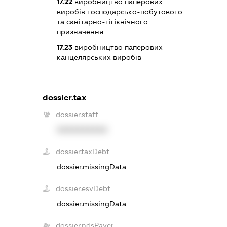
17.22
виробництво паперових
виробів господарсько-побутового
та санітарно-гігієнічного
призначення
17.23
виробництво паперових
канцелярських виробів
dossier.tax
dossier.staff
XXXXXXXXXX
dossier.taxDebt
dossier.missingData
dossier.esvDebt
dossier.missingData
dossier.ndsPayer