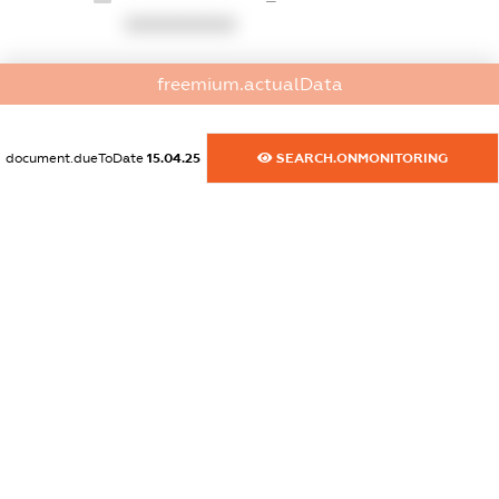
XXXXXXXXXX
dossier.commercial_info.website
freemium.actualData
XXXXXXXXXX
dossier.commercial_info.activity
document.dueToDate
15.04.25
SEARCH.ONMONITORING
XXXXXXXXXX
freemium.exampleText_1
freemium.exampleText_2
freemium.anonymousPerSearch2
FREEMIUM.DETAILS
FREEMIUM.REGISTER