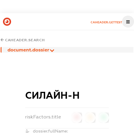
CAHEADER.GETTEST
CAHEADER.SEARCH
document.dossier
СИЛАЙН-Н
riskFactors.title
0
0
0
dossier.fullName: