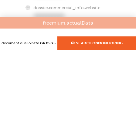
dossier.commercial_info.website
XXXXXXXXXX
freemium.actualData
dossier.commercial_info.activity
XXXXXXXXXX
document.dueToDate
04.05.25
SEARCH.ONMONITORING
freemium.exampleText_1
freemium.exampleText_2
freemium.anonymousPerSearch2
FREEMIUM.DETAILS
FREEMIUM.REGISTER