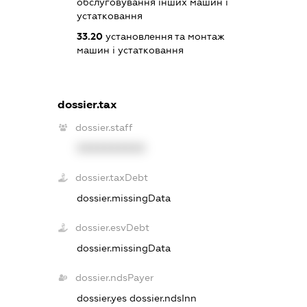
обслуговування інших машин і
устатковання
33.20
установлення та монтаж
машин і устатковання
dossier.tax
dossier.staff
XXXXXXXXXX
dossier.taxDebt
dossier.missingData
dossier.esvDebt
dossier.missingData
dossier.ndsPayer
dossier.yes
dossier.ndsInn