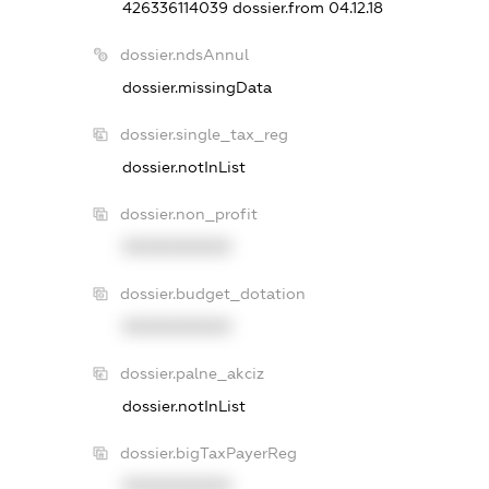
426336114039
dossier.from 04.12.18
dossier.ndsAnnul
dossier.missingData
dossier.single_tax_reg
dossier.notInList
dossier.non_profit
XXXXXXXXXX
dossier.budget_dotation
XXXXXXXXXX
dossier.palne_akciz
dossier.notInList
dossier.bigTaxPayerReg
XXXXXXXXXX