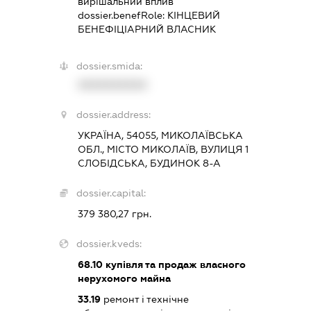
вирішальний вплив
dossier.benefRole:
КІНЦЕВИЙ
БЕНЕФІЦІАРНИЙ ВЛАСНИК
dossier.smida:
XXXXXXXXXX
dossier.address:
УКРАЇНА, 54055, МИКОЛАЇВСЬКА
ОБЛ., МІСТО МИКОЛАЇВ, ВУЛИЦЯ 1
СЛОБІДСЬКА, БУДИНОК 8-А
dossier.capital:
379 380,27 грн.
dossier.kveds:
68.10
купівля та продаж власного
нерухомого майна
33.19
ремонт і технічне