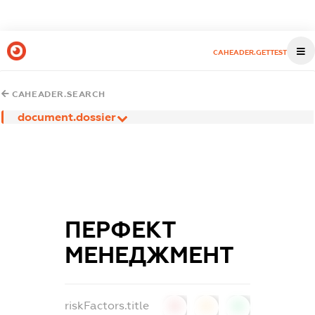
CAHEADER.GETTEST
CAHEADER.SEARCH
document.dossier
ПЕРФЕКТ
МЕНЕДЖМЕНТ
riskFactors.title
0
0
0