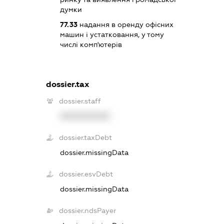
думки
77.33
надання в оренду офісних
машин і устатковання, у тому
числі комп'ютерів
dossier.tax
dossier.staff
XXXXXXXXXX
dossier.taxDebt
dossier.missingData
dossier.esvDebt
dossier.missingData
dossier.ndsPayer