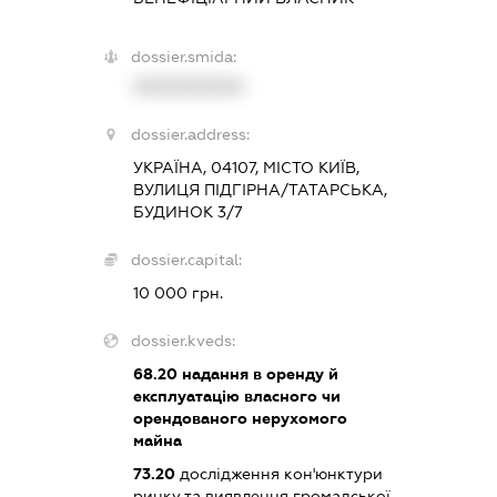
dossier.smida:
XXXXXXXXXX
dossier.address:
УКРАЇНА, 04107, МІСТО КИЇВ,
ВУЛИЦЯ ПІДГІРНА/ТАТАРСЬКА,
БУДИНОК 3/7
dossier.capital:
10 000 грн.
dossier.kveds:
68.20
надання в оренду й
експлуатацію власного чи
орендованого нерухомого
майна
73.20
дослідження кон'юнктури
ринку та виявлення громадської