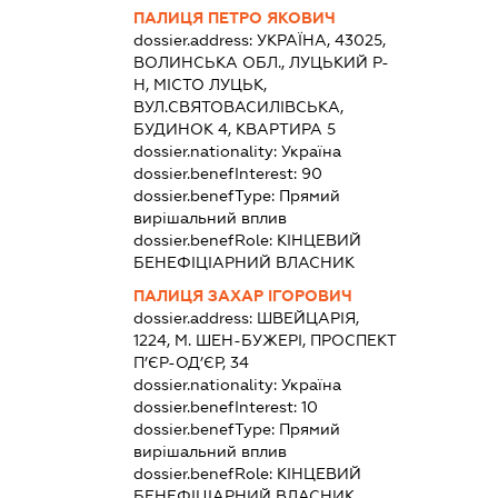
ПАЛИЦЯ ПЕТРО ЯКОВИЧ
dossier.address:
УКРАЇНА, 43025,
ВОЛИНСЬКА ОБЛ., ЛУЦЬКИЙ Р-
Н, МІСТО ЛУЦЬК,
ВУЛ.СВЯТОВАСИЛІВСЬКА,
БУДИНОК 4, КВАРТИРА 5
dossier.nationality:
Україна
dossier.benefInterest:
90
dossier.benefType:
Прямий
вирішальний вплив
dossier.benefRole:
КІНЦЕВИЙ
БЕНЕФІЦІАРНИЙ ВЛАСНИК
ПАЛИЦЯ ЗАХАР ІГОРОВИЧ
dossier.address:
ШВЕЙЦАРІЯ,
1224, М. ШЕН-БУЖЕРІ, ПРОСПЕКТ
П’ЄР-ОД’ЄР, 34
dossier.nationality:
Україна
dossier.benefInterest:
10
dossier.benefType:
Прямий
вирішальний вплив
dossier.benefRole:
КІНЦЕВИЙ
БЕНЕФІЦІАРНИЙ ВЛАСНИК