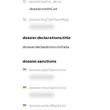
dossier.palne_akciz
dossier.notInList
dossier.bigTaxPayerReg
XXXXXXXXXX
dossier.declarations.title
dossier.declarations.noData
dossier.sanctions
dossier.specSanctions
XXXXXXXXXX
dossier.rnboSanctions
XXXXXXXXXX
dossier.amkuBlackList