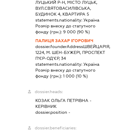
ЛУЦЬКИЙ Р-Н, МІСТО ЛУЦЬК,
ВУЛ.СВЯТОВАСИЛІВСЬКА,
БУДИНОК 4, КВАРТИРА 5
statements.nationality:
Україна
Розмір внеску до статутного
фонду (грн.):
9 000
(90 %)
ПАЛИЦЯ ЗАХАР ІГОРОВИЧ
dossier.founderAddress
ШВЕЙЦАРІЯ,
1224, М. ШЕН-БУЖЕРІ, ПРОСПЕКТ
П’ЄР-ОД’ЄР, 34
statements.nationality:
Україна
Розмір внеску до статутного
фонду (грн.):
1 000
(10 %)
dossier.heads:
КОЗАК ОЛЬГА ПЕТРІВНА
-
КЕРІВНИК
dossier.position -
dossier.beneficiaries: