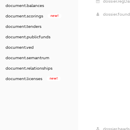
dossier.regDa
document.balances
dossier.foun
document.scorings
new!
document.tenders
document.publicfunds
document.ved
document.semantrum
document.relationships
document.licenses
new!
dossier.heads