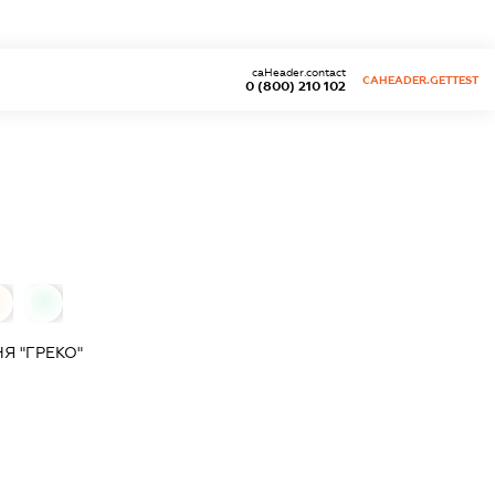
caHeader.contact
CAHEADER.GETTEST
0 (800) 210 102
0
0
Я "ГРЕКО"