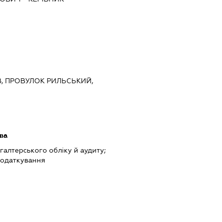
ЇВ, ПРОВУЛОК РИЛЬСЬКИЙ,
ава
хгалтерського обліку й аудиту;
податкування