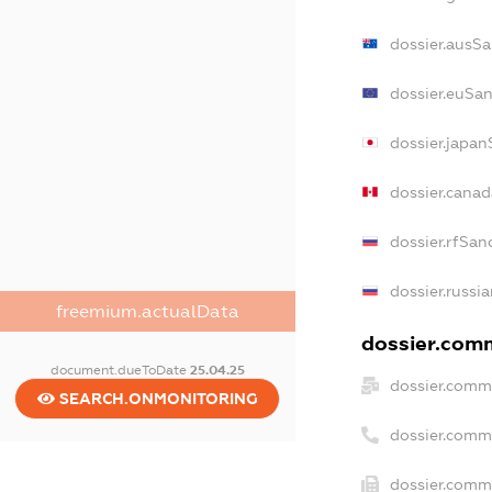
dossier.ausSa
dossier.euSan
dossier.japan
dossier.cana
dossier.rfSan
dossier.russi
freemium.actualData
dossier.comm
document.dueToDate
25.04.25
dossier.comm
SEARCH.ONMONITORING
dossier.comm
dossier.comme