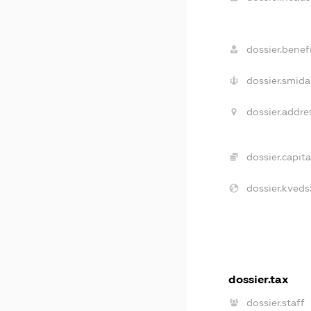
dossier.benefi
dossier.smida
dossier.addre
dossier.capita
dossier.kveds
dossier.tax
dossier.staff