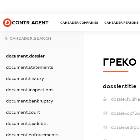
CONTR AGENT
CAHEADER.COMPANIES
CAHEADER.PERSONS
CAHEADER.SEARCH
document.dossier
ГРЕКО
document.statements
document.history
dossier.title
document.inspections
dossier.fullN
document.bankruptcy
document.court
dossier.opfS
document.taxdebts
dossier.edrpo
document.enforcements