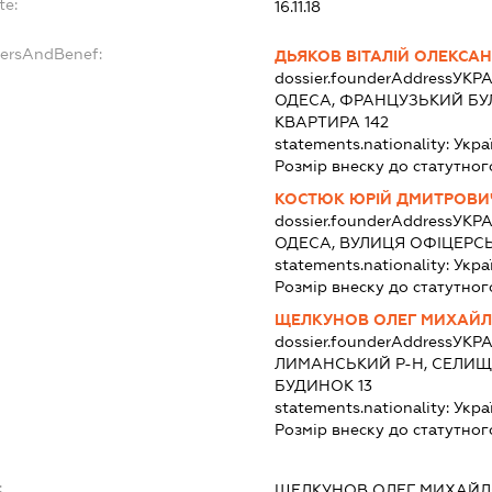
te:
16.11.18
dersAndBenef:
ДЬЯКОВ ВІТАЛІЙ ОЛЕКСА
dossier.founderAddress
УКРА
ОДЕСА, ФРАНЦУЗЬКИЙ БУЛЬ
КВАРТИРА 142
statements.nationality:
Укра
Розмір внеску до статутног
КОСТЮК ЮРІЙ ДМИТРОВИ
dossier.founderAddress
УКРА
ОДЕСА, ВУЛИЦЯ ОФІЦЕРСЬ
statements.nationality:
Укра
Розмір внеску до статутног
ЩЕЛКУНОВ ОЛЕГ МИХАЙ
dossier.founderAddress
УКРА
ЛИМАНСЬКИЙ Р-Н, СЕЛИЩ
БУДИНОК 13
statements.nationality:
Укра
Розмір внеску до статутног
:
ЩЕЛКУНОВ ОЛЕГ МИХАЙ