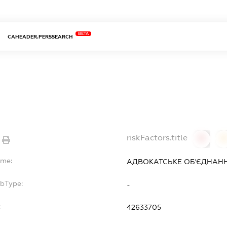
BETA
CAHEADER.PERSSEARCH
riskFactors.title
0
ame:
АДВОКАТСЬКЕ ОБ'ЄДНАНН
ubType:
-
:
42633705