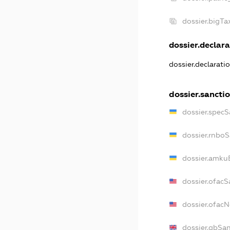
dossier.bigT
dossier.declara
dossier.declarati
dossier.sancti
dossier.specS
dossier.rnbo
dossier.amku
dossier.ofacS
dossier.ofac
dossier.gbSa