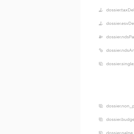
dossier.taxDe
dossier.esvD
dossier.ndsPa
dossier.ndsA
dossier.singl
dossier.non_p
dossier.budg
dossier.palne