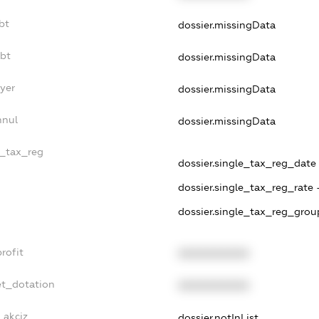
bt
dossier.missingData
ebt
dossier.missingData
yer
dossier.missingData
nnul
dossier.missingData
e_tax_reg
dossier.single_tax_reg_date -
dossier.single_tax_reg_rate 
dossier.single_tax_reg_grou
rofit
XXXXXXXXXX
et_dotation
XXXXXXXXXX
_akciz
dossier.notInList