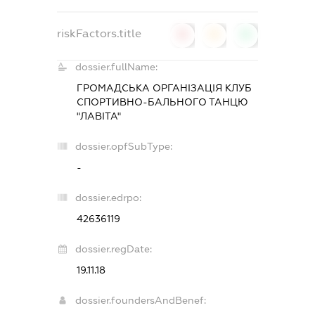
riskFactors.title
0
0
0
dossier.fullName:
ГРОМАДСЬКА ОРГАНІЗАЦІЯ
КЛУБ
СПОРТИВНО-БАЛЬНОГО ТАНЦЮ
"ЛАВІТА"
dossier.opfSubType:
-
dossier.edrpo:
42636119
dossier.regDate:
19.11.18
dossier.foundersAndBenef: