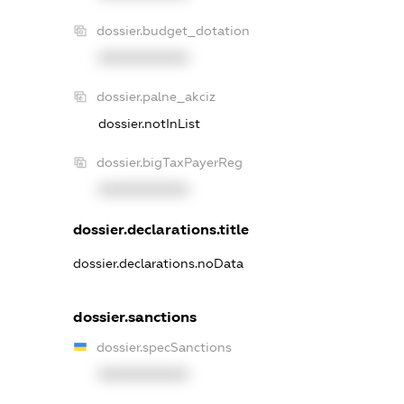
dossier.budget_dotation
XXXXXXXXXX
dossier.palne_akciz
dossier.notInList
dossier.bigTaxPayerReg
XXXXXXXXXX
dossier.declarations.title
dossier.declarations.noData
dossier.sanctions
dossier.specSanctions
XXXXXXXXXX