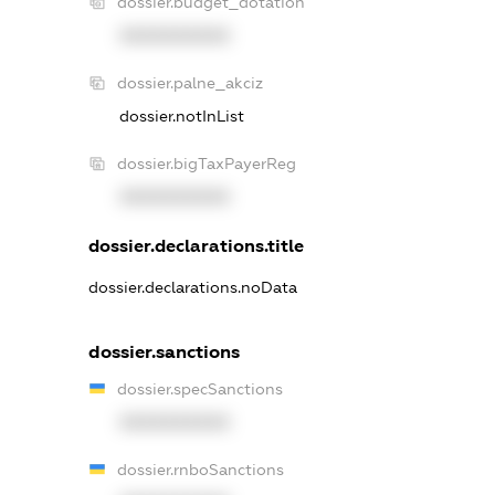
dossier.budget_dotation
XXXXXXXXXX
dossier.palne_akciz
dossier.notInList
dossier.bigTaxPayerReg
XXXXXXXXXX
dossier.declarations.title
dossier.declarations.noData
dossier.sanctions
dossier.specSanctions
XXXXXXXXXX
dossier.rnboSanctions