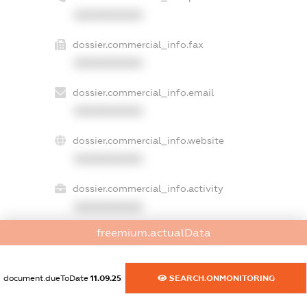
XXXXXXXXXX
dossier.commercial_info.fax
XXXXXXXXXX
dossier.commercial_info.email
XXXXXXXXXX
dossier.commercial_info.website
XXXXXXXXXX
dossier.commercial_info.activity
XXXXXXXXXX
freemium.actualData
freemium.exampleText_1
freemium.exampleText_2
document.dueToDate
11.09.25
SEARCH.ONMONITORING
freemium.anonymousPerSearch2