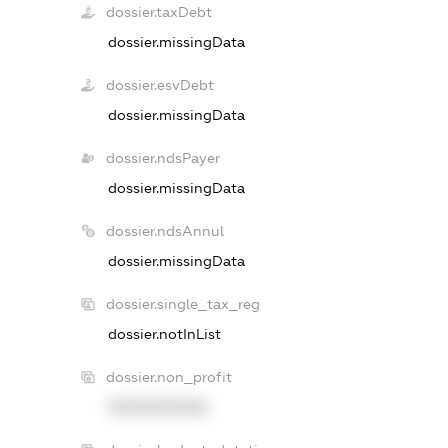
dossier.taxDebt
dossier.missingData
dossier.esvDebt
dossier.missingData
dossier.ndsPayer
dossier.missingData
dossier.ndsAnnul
dossier.missingData
dossier.single_tax_reg
dossier.notInList
dossier.non_profit
XXXXXXXXXX