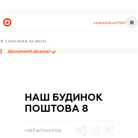
CAHEADER.GETTEST
CAHEADER.SEARCH
document.dossier
НАШ БУДИНОК
ПОШТОВА 8
riskFactors.title
0
0
0