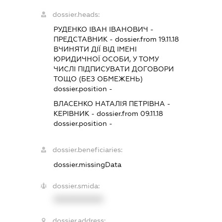
dossier.heads:
РУДЕНКО ІВАН ІВАНОВИЧ
-
ПРЕДСТАВНИК
- dossier.from 19.11.18
ВЧИНЯТИ ДІЇ ВІД ІМЕНІ
ЮРИДИЧНОЇ ОСОБИ, У ТОМУ
ЧИСЛІ ПІДПИСУВАТИ ДОГОВОРИ
ТОЩО (БЕЗ ОБМЕЖЕНЬ)
dossier.position -
ВЛАСЕНКО НАТАЛІЯ ПЕТРІВНА
-
КЕРІВНИК
- dossier.from 09.11.18
dossier.position -
dossier.beneficiaries:
dossier.missingData
dossier.smida:
XXXXXXXXXX
dossier.address: