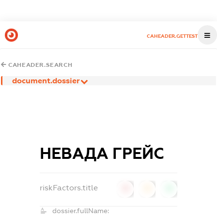
CAHEADER.GETTEST
CAHEADER.SEARCH
document.dossier
НЕВАДА ГРЕЙС
riskFactors.title
0
0
0
dossier.fullName: