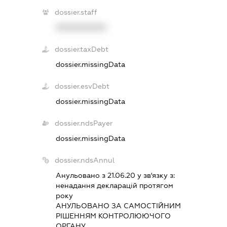
dossier.staff
XXXXXXXXXX
dossier.taxDebt
dossier.missingData
dossier.esvDebt
dossier.missingData
dossier.ndsPayer
dossier.missingData
dossier.ndsAnnul
Анульовано з 21.06.20 у зв'язку з:
ненадання декларацiй протягом
року
АНУЛЬОВАНО ЗА САМОСТIЙНИМ
РIШЕННЯМ КОНТРОЛЮЮЧОГО
ОРГАНУ.