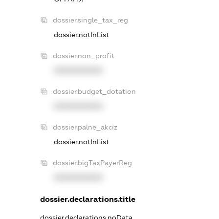
dossier.single_tax_reg
dossier.notInList
dossier.non_profit
XXXXXXXXXX
dossier.budget_dotation
XXXXXXXXXX
dossier.palne_akciz
dossier.notInList
dossier.bigTaxPayerReg
XXXXXXXXXX
dossier.declarations.title
dossier.declarations.noData