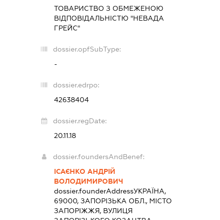
ТОВАРИСТВО З ОБМЕЖЕНОЮ
ВІДПОВІДАЛЬНІСТЮ "НЕВАДА
ГРЕЙС"
dossier.opfSubType:
-
dossier.edrpo:
42638404
dossier.regDate:
20.11.18
dossier.foundersAndBenef:
ІСАЄНКО АНДРІЙ
ВОЛОДИМИРОВИЧ
dossier.founderAddress
УКРАЇНА,
69000, ЗАПОРІЗЬКА ОБЛ., МІСТО
ЗАПОРІЖЖЯ, ВУЛИЦЯ