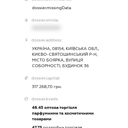
dossier.missingData
dossier.smida:
XXXXXXXXXX
dossier.address:
УКРАЇНА, 08154, КИЇВСЬКА ОБЛ.,
КИЄВО-СВЯТОШИНСЬКИЙ Р-Н,
МІСТО БОЯРКА, ВУЛИЦЯ
СОБОРНОСТІ, БУДИНОК 36
dossier.capital:
317 268,70 грн.
dossier.kveds:
46.45
оптова торгівля
парфумними та косметичними
товарами
47.75
роздрібна торгівля