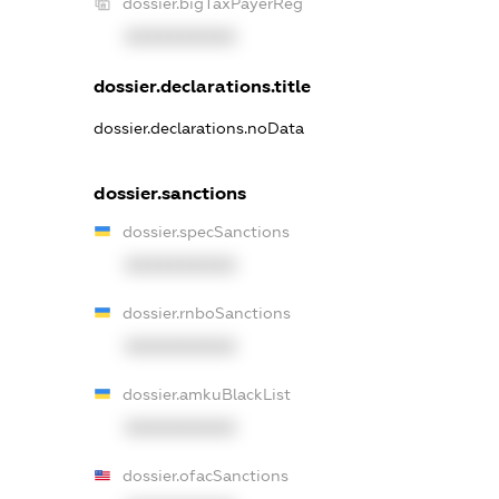
dossier.bigTaxPayerReg
XXXXXXXXXX
dossier.declarations.title
dossier.declarations.noData
dossier.sanctions
dossier.specSanctions
XXXXXXXXXX
dossier.rnboSanctions
XXXXXXXXXX
dossier.amkuBlackList
XXXXXXXXXX
dossier.ofacSanctions