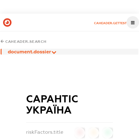
CAHEADER.GETTEST
CAHEADER.SEARCH
document.dossier
САРАНТІС
УКРАЇНА
riskFactors.title
0
0
0