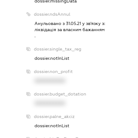
dossier.missingData
dossier.ndsAnnul
Анульовано з 31.05.21 у зв'язку з:
лiквiдацiя за власним бажанням
.
dossier.single_tax_reg
dossier.notInList
dossier.non_profit
XXXXXXXXXX
dossier.budget_dotation
XXXXXXXXXX
dossier.palne_akciz
dossier.notInList