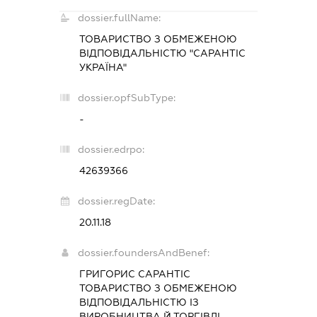
dossier.fullName:
ТОВАРИСТВО З ОБМЕЖЕНОЮ
ВІДПОВІДАЛЬНІСТЮ "САРАНТІС
УКРАЇНА"
dossier.opfSubType:
-
dossier.edrpo:
42639366
dossier.regDate:
20.11.18
dossier.foundersAndBenef:
ГРИГОРИС САРАНТІС
ТОВАРИСТВО З ОБМЕЖЕНОЮ
ВІДПОВІДАЛЬНІСТЮ ІЗ
ВИРОБНИЦТВА Й ТОРГІВЛІ