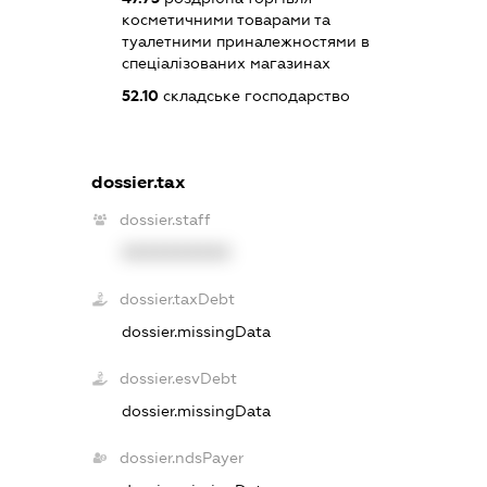
косметичними товарами та
туалетними приналежностями в
спеціалізованих магазинах
52.10
складське господарство
dossier.tax
dossier.staff
XXXXXXXXXX
dossier.taxDebt
dossier.missingData
dossier.esvDebt
dossier.missingData
dossier.ndsPayer