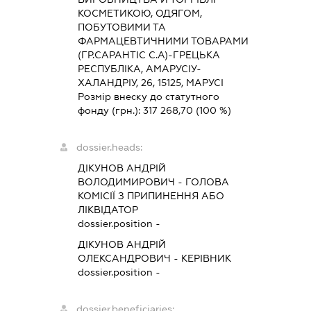
КОСМЕТИКОЮ, ОДЯГОМ,
ПОБУТОВИМИ ТА
ФАРМАЦЕВТИЧНИМИ ТОВАРАМИ
(ГР.САРАНТІС С.А)-ГРЕЦЬКА
РЕСПУБЛІКА, АМАРУСІУ-
ХАЛАНДРІУ, 26, 15125, МАРУСІ
Розмір внеску до статутного
фонду (грн.):
317 268,70
(100 %)
dossier.heads:
ДІКУНОВ АНДРІЙ
ВОЛОДИМИРОВИЧ
-
ГОЛОВА
КОМІСІЇ З ПРИПИНЕННЯ АБО
ЛІКВІДАТОР
dossier.position -
ДІКУНОВ АНДРІЙ
ОЛЕКСАНДРОВИЧ
-
КЕРІВНИК
dossier.position -
dossier.beneficiaries: