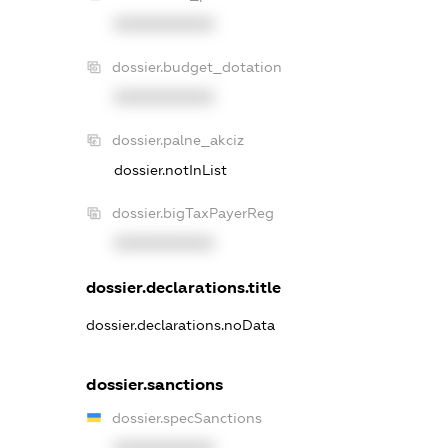
XXXXXXXXXX
dossier.budget_dotation
XXXXXXXXXX
dossier.palne_akciz
dossier.notInList
dossier.bigTaxPayerReg
XXXXXXXXXX
dossier.declarations.title
dossier.declarations.noData
dossier.sanctions
dossier.specSanctions