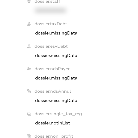
dossier.staff
XXXXXXXXXX
dossier.taxDebt
dossier.missingData
dossier.esvDebt
dossier.missingData
dossier.ndsPayer
dossier.missingData
dossier.ndsAnnul
dossier.missingData
dossier.single_tax_reg
dossier.notInList
dossier.non_profit