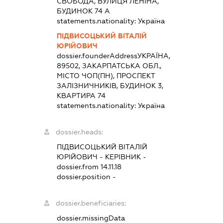
СВОБОДА, ВУЛИЦЯ ЛЕНІНА,
БУДИНОК 74 А
statements.nationality:
Україна
ПІДВИСОЦЬКИЙ ВІТАЛІЙ
ЮРІЙОВИЧ
dossier.founderAddress
УКРАЇНА,
89502, ЗАКАРПАТСЬКА ОБЛ.,
МІСТО ЧОП(ПН), ПРОСПЕКТ
ЗАЛІЗНИЧНИКІВ, БУДИНОК 3,
КВАРТИРА 74
statements.nationality:
Україна
dossier.heads:
ПІДВИСОЦЬКИЙ ВІТАЛІЙ
ЮРІЙОВИЧ
-
КЕРІВНИК
-
dossier.from 14.11.18
dossier.position -
dossier.beneficiaries:
dossier.missingData