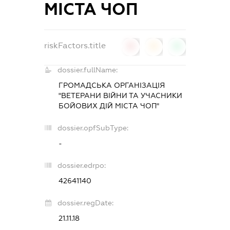
МІСТА ЧОП
riskFactors.title
0
0
0
dossier.fullName:
ГРОМАДСЬКА ОРГАНІЗАЦІЯ
"ВЕТЕРАНИ ВІЙНИ ТА УЧАСНИКИ
БОЙОВИХ ДІЙ МІСТА ЧОП"
dossier.opfSubType:
-
dossier.edrpo:
42641140
dossier.regDate:
21.11.18