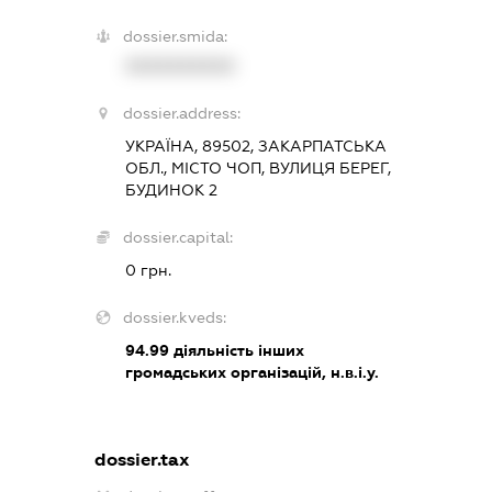
dossier.smida:
XXXXXXXXXX
dossier.address:
УКРАЇНА, 89502, ЗАКАРПАТСЬКА
ОБЛ., МІСТО ЧОП, ВУЛИЦЯ БЕРЕГ,
БУДИНОК 2
dossier.capital:
0 грн.
dossier.kveds:
94.99
діяльність інших
громадських організацій, н.в.і.у.
dossier.tax