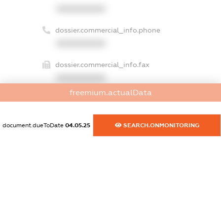
XXXXXXXXXX
dossier.commercial_info.phone
XXXXXXXXXX
dossier.commercial_info.fax
XXXXXXXXXX
freemium.actualData
dossier.commercial_info.email
XXXXXXXXXX
document.dueToDate
04.05.25
SEARCH.ONMONITORING
dossier.commercial_info.website
XXXXXXXXXX
dossier.commercial_info.activity
XXXXXXXXXX