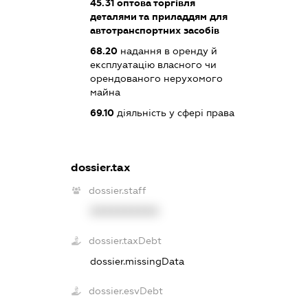
45.31
оптова торгівля
деталями та приладдям для
автотранспортних засобів
68.20
надання в оренду й
експлуатацію власного чи
орендованого нерухомого
майна
69.10
діяльність у сфері права
dossier.tax
dossier.staff
XXXXXXXXXX
dossier.taxDebt
dossier.missingData
dossier.esvDebt