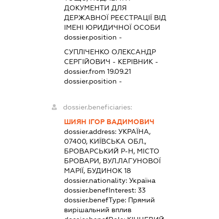
ДОКУМЕНТИ ДЛЯ
ДЕРЖАВНОЇ РЕЄСТРАЦІЇ ВІД
ІМЕНІ ЮРИДИЧНОЇ ОСОБИ
dossier.position -
СУПЛІЧЕНКО ОЛЕКСАНДР
СЕРГІЙОВИЧ
-
КЕРІВНИК
-
dossier.from 19.09.21
dossier.position -
dossier.beneficiaries:
ШИЯН ІГОР ВАДИМОВИЧ
dossier.address:
УКРАЇНА,
07400, КИЇВСЬКА ОБЛ.,
БРОВАРСЬКИЙ Р-Н, МІСТО
БРОВАРИ, ВУЛ.ЛАГУНОВОЇ
МАРІЇ, БУДИНОК 18
dossier.nationality:
Україна
dossier.benefInterest:
33
dossier.benefType:
Прямий
вирішальний вплив