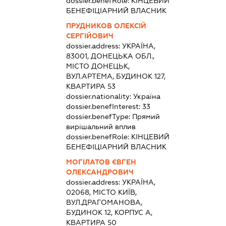
dossier.benefRole:
КІНЦЕВИЙ
БЕНЕФІЦІАРНИЙ ВЛАСНИК
ПРУДНИКОВ ОЛЕКСІЙ
СЕРГІЙОВИЧ
dossier.address:
УКРАЇНА,
83001, ДОНЕЦЬКА ОБЛ.,
МІСТО ДОНЕЦЬК,
ВУЛ.АРТЕМА, БУДИНОК 127,
КВАРТИРА 53
dossier.nationality:
Україна
dossier.benefInterest:
33
dossier.benefType:
Прямий
вирішальний вплив
dossier.benefRole:
КІНЦЕВИЙ
БЕНЕФІЦІАРНИЙ ВЛАСНИК
МОГІЛАТОВ ЄВГЕН
ОЛЕКСАНДРОВИЧ
dossier.address:
УКРАЇНА,
02068, МІСТО КИЇВ,
ВУЛ.ДРАГОМАНОВА,
БУДИНОК 12, КОРПУС А,
КВАРТИРА 50