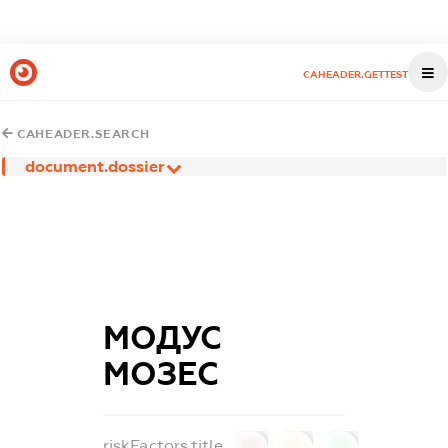
CAHEADER.GETTEST
CAHEADER.SEARCH
document.dossier
МОДУС
МОЗЕС
riskFactors.title
0
0
0