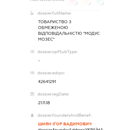
dossier.fullName:
ТОВАРИСТВО З
ОБМЕЖЕНОЮ
ВІДПОВІДАЛЬНІСТЮ "МОДУС
МОЗЕС"
dossier.opfSubType:
-
dossier.edrpo:
42641291
dossier.regDate:
21.11.18
dossier.foundersAndBenef:
ШИЯН ІГОР ВАДИМОВИЧ
dossier.founderAddress
УКРАЇНА,