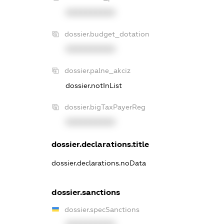
XXXXXXXXXX
dossier.budget_dotation
XXXXXXXXXX
dossier.palne_akciz
dossier.notInList
dossier.bigTaxPayerReg
XXXXXXXXXX
dossier.declarations.title
dossier.declarations.noData
dossier.sanctions
dossier.specSanctions