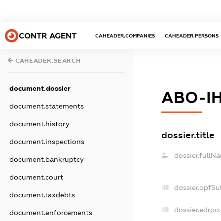
CONTR AGENT
CAHEADER.COMPANIES
CAHEADER.PERSONS
CAHEADER.SEARCH
document.dossier
АВО-І
document.statements
document.history
dossier.title
document.inspections
dossier.fullN
document.bankruptcy
document.court
dossier.opfSu
document.taxdebts
dossier.edrpo:
document.enforcements