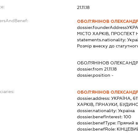
te:
21.11.18
dersAndBenef:
ОБОЛ'ЯНІНОВ ОЛЕКСАНД
dossier.founderAddress
УКРА
МІСТО ХАРКІВ, ПРОСПЕКТ 
statements.nationality:
Укра
Розмір внеску до статутног
ОБОЛ'ЯНІНОВ ОЛЕКСАНД
dossier.from 21.11.18
dossier.position -
ciaries:
ОБОЛ'ЯНІНОВ ОЛЕКСАНД
dossier.address:
УКРАЇНА, 61
ХАРКІВ, ПР.НАУКИ, БУДИНО
dossier.nationality:
Україна
dossier.benefInterest:
100
dossier.benefType:
Прямий в
dossier.benefRole:
КІНЦЕВИ