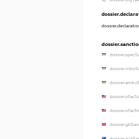
dossier.declarat
dossier.declarati
dossier.sanctio
dossier.specS
dossier.rnboS
dossier.amkuB
dossier.ofacS
dossier.ofac
dossier.gbSan
dossier.ausSa