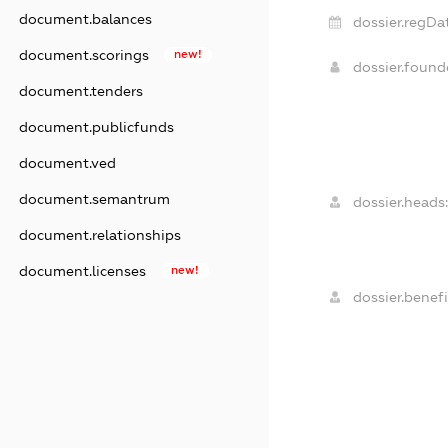
document.balances
dossier.regDa
document.scorings
new!
dossier.foun
document.tenders
document.publicfunds
document.ved
document.semantrum
dossier.heads:
document.relationships
document.licenses
new!
dossier.benefi