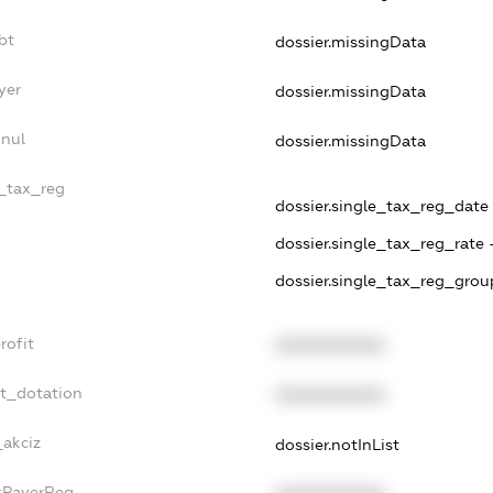
bt
dossier.missingData
yer
dossier.missingData
nnul
dossier.missingData
e_tax_reg
dossier.single_tax_reg_date - 
dossier.single_tax_reg_rate 
dossier.single_tax_reg_grou
rofit
XXXXXXXXXX
et_dotation
XXXXXXXXXX
_akciz
dossier.notInList
axPayerReg