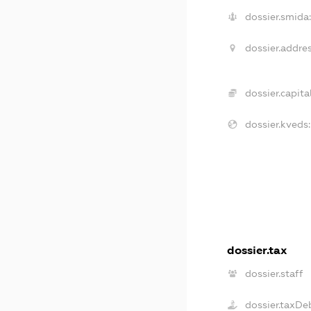
dossier.smida:
dossier.addres
dossier.capital
dossier.kveds:
dossier.tax
dossier.staff
dossier.taxDe