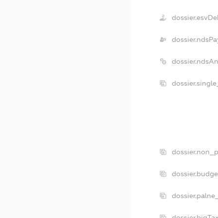
dossier.esvDe
dossier.ndsPa
dossier.ndsA
dossier.singl
dossier.non_p
dossier.budg
dossier.palne
dossier.bigT