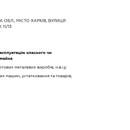
КА ОБЛ., МІСТО ХАРКІВ, ВУЛИЦЯ
11/13
ксплуатацію власного чи
 майна
ових металевих виробів, н.в.і.у.
х машин, устатковання та товарів,