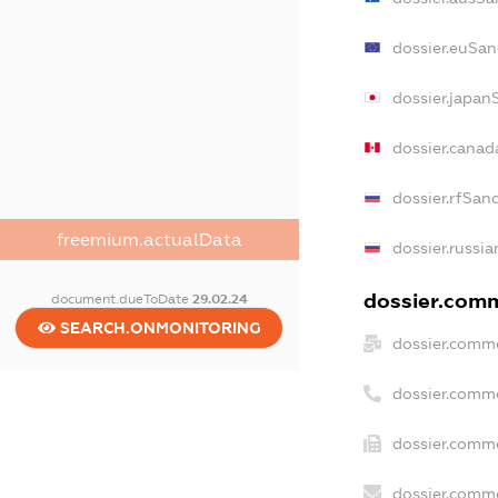
dossier.euSan
dossier.japan
dossier.canad
dossier.rfSan
freemium.actualData
dossier.russia
dossier.comm
document.dueToDate
29.02.24
SEARCH.ONMONITORING
dossier.comme
dossier.comm
dossier.comme
dossier.comme