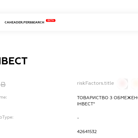
BETA
CAHEADER.PERSSEARCH
НВЕСТ
riskFactors.title
0
ame:
ТОВАРИСТВО З ОБМЕЖЕН
ІНВЕСТ"
bType:
-
42641532