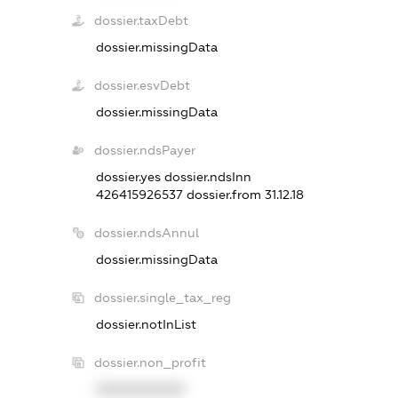
dossier.taxDebt
dossier.missingData
dossier.esvDebt
dossier.missingData
dossier.ndsPayer
dossier.yes
dossier.ndsInn
426415926537
dossier.from 31.12.18
dossier.ndsAnnul
dossier.missingData
dossier.single_tax_reg
dossier.notInList
dossier.non_profit
XXXXXXXXXX