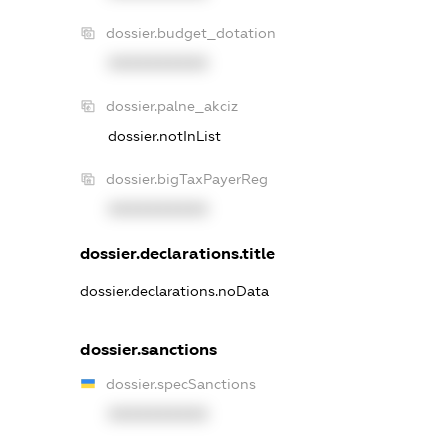
dossier.budget_dotation
XXXXXXXXXX
dossier.palne_akciz
dossier.notInList
dossier.bigTaxPayerReg
XXXXXXXXXX
dossier.declarations.title
dossier.declarations.noData
dossier.sanctions
dossier.specSanctions
XXXXXXXXXX