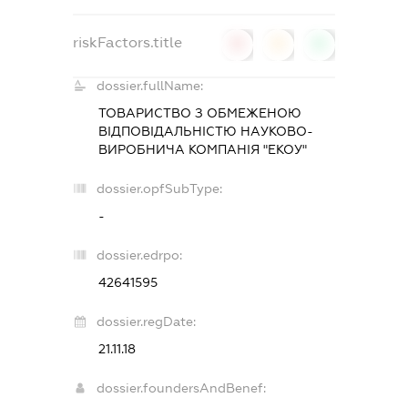
riskFactors.title
0
0
0
dossier.fullName:
ТОВАРИСТВО З ОБМЕЖЕНОЮ
ВІДПОВІДАЛЬНІСТЮ
НАУКОВО-
ВИРОБНИЧА КОМПАНІЯ "ЕКОУ"
dossier.opfSubType:
-
dossier.edrpo:
42641595
dossier.regDate:
21.11.18
dossier.foundersAndBenef: