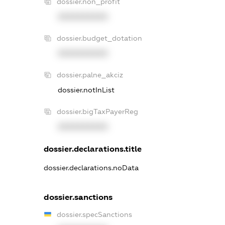
dossier.non_profit
XXXXXXXXXX
dossier.budget_dotation
XXXXXXXXXX
dossier.palne_akciz
dossier.notInList
dossier.bigTaxPayerReg
XXXXXXXXXX
dossier.declarations.title
dossier.declarations.noData
dossier.sanctions
dossier.specSanctions