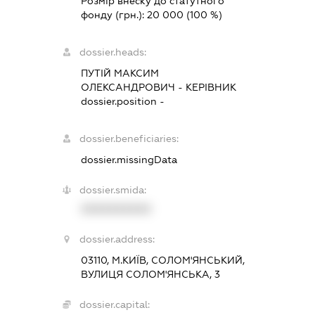
Розмір внеску до статутного
фонду (грн.):
20 000
(100 %)
dossier.heads:
ПУТІЙ МАКСИМ
ОЛЕКСАНДРОВИЧ
-
КЕРІВНИК
dossier.position -
dossier.beneficiaries:
dossier.missingData
dossier.smida:
XXXXXXXXXX
dossier.address:
03110, М.КИЇВ, СОЛОМ'ЯНСЬКИЙ,
ВУЛИЦЯ СОЛОМ'ЯНСЬКА, 3
dossier.capital: