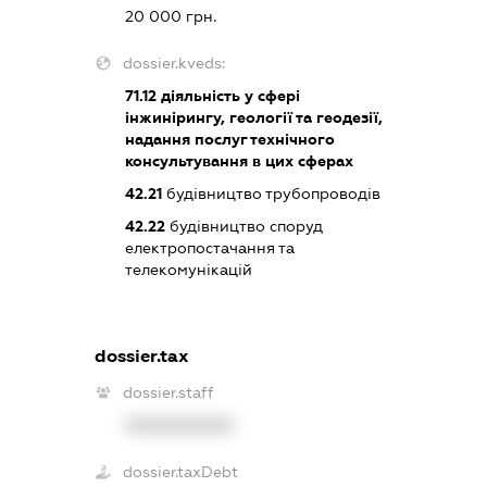
20 000 грн.
dossier.kveds:
71.12
діяльність у сфері
інжинірингу, геології та геодезії,
надання послуг технічного
консультування в цих сферах
42.21
будівництво трубопроводів
42.22
будівництво споруд
електропостачання та
телекомунікацій
dossier.tax
dossier.staff
XXXXXXXXXX
dossier.taxDebt