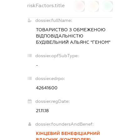
riskFactors.title
0
0
0
dossier.fullName:
ТОВАРИСТВО З ОБМЕЖЕНОЮ
ВІДПОВІДАЛЬНІСТЮ
БУДІВЕЛЬНИЙ АЛЬЯНС "ГЕНОМ"
dossier.opfSubType:
-
dossier.edrpo:
42641600
dossier.regDate:
21.11.18
dossier.foundersAndBenef:
КІНЦЕВИЙ БЕНЕФІЦІАРНИЙ
ВЛАСНИК (КОНТРОЛЕР)