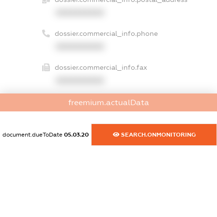
XXXXXXXXXX
dossier.commercial_info.phone
XXXXXXXXXX
dossier.commercial_info.fax
XXXXXXXXXX
dossier.commercial_info.email
freemium.actualData
XXXXXXXXXX
document.dueToDate
05.03.20
SEARCH.ONMONITORING
dossier.commercial_info.website
XXXXXXXXXX
dossier.commercial_info.activity
XXXXXXXXXX