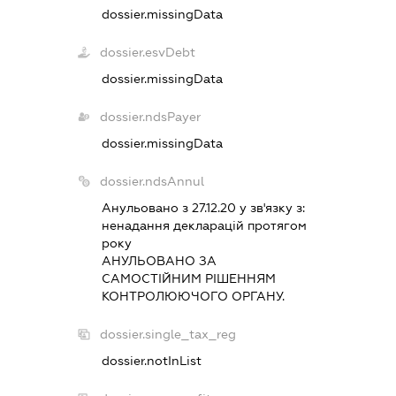
dossier.missingData
dossier.esvDebt
dossier.missingData
dossier.ndsPayer
dossier.missingData
dossier.ndsAnnul
Анульовано з 27.12.20 у зв'язку з:
ненадання декларацiй протягом
року
АНУЛЬОВАНО ЗА
САМОСТIЙНИМ РIШЕННЯМ
КОНТРОЛЮЮЧОГО ОРГАНУ.
dossier.single_tax_reg
dossier.notInList