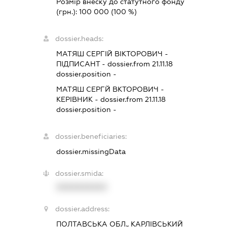
Розмір внеску до статутного фонду
(грн.):
100 000
(100 %)
dossier.heads:
МАТЯШ СЕРГІЙ ВІКТОРОВИЧ
-
ПІДПИСАНТ
- dossier.from 21.11.18
dossier.position -
МАТЯШ СЕРГЙ ВКТОРОВИЧ
-
КЕРІВНИК
- dossier.from 21.11.18
dossier.position -
dossier.beneficiaries:
dossier.missingData
dossier.smida:
XXXXXXXXXX
dossier.address:
ПОЛТАВСЬКА ОБЛ., КАРЛІВСЬКИЙ