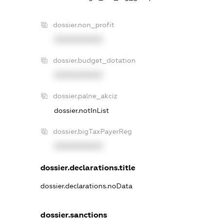
dossier.non_profit
XXXXXXXXXX
dossier.budget_dotation
XXXXXXXXXX
dossier.palne_akciz
dossier.notInList
dossier.bigTaxPayerReg
XXXXXXXXXX
dossier.declarations.title
dossier.declarations.noData
dossier.sanctions