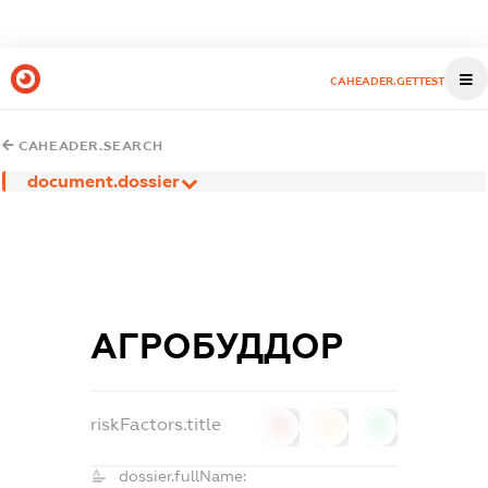
CAHEADER.GETTEST
CAHEADER.SEARCH
document.dossier
АГРОБУДДОР
riskFactors.title
0
0
0
dossier.fullName: