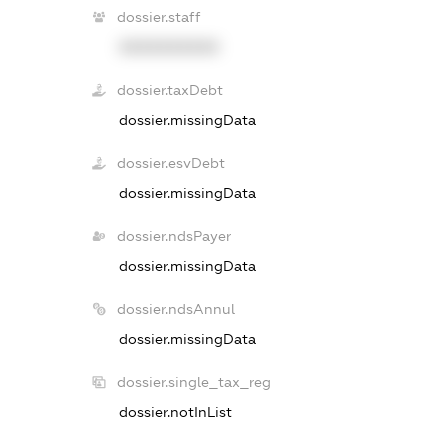
dossier.staff
XXXXXXXXXX
dossier.taxDebt
dossier.missingData
dossier.esvDebt
dossier.missingData
dossier.ndsPayer
dossier.missingData
dossier.ndsAnnul
dossier.missingData
dossier.single_tax_reg
dossier.notInList