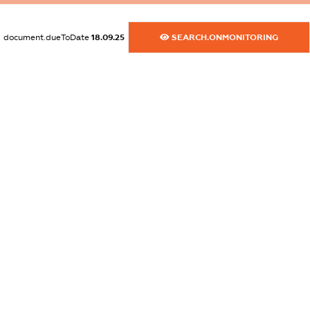
dossier.commercial_info.postal_address
XXXXXXXXXX
document.dueToDate
18.09.25
SEARCH.ONMONITORING
dossier.commercial_info.phone
XXXXXXXXXX
dossier.commercial_info.fax
XXXXXXXXXX
dossier.commercial_info.email
XXXXXXXXXX
dossier.commercial_info.website
XXXXXXXXXX
dossier.commercial_info.activity
XXXXXXXXXX