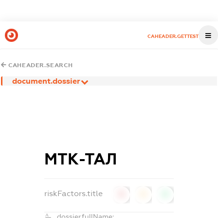
CAHEADER.GETTEST
CAHEADER.SEARCH
document.dossier
МТК-ТАЛ
riskFactors.title
0
0
0
dossier.fullName: