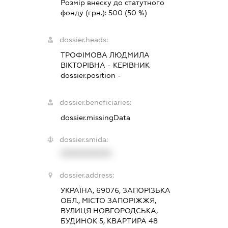
Розмір внеску до статутного
фонду (грн.):
500
(50 %)
dossier.heads:
ТРОФІМОВА ЛЮДМИЛА
ВІКТОРІВНА
-
КЕРІВНИК
dossier.position -
dossier.beneficiaries:
dossier.missingData
dossier.smida:
XXXXXXXXXX
dossier.address:
УКРАЇНА, 69076, ЗАПОРІЗЬКА
ОБЛ., МІСТО ЗАПОРІЖЖЯ,
ВУЛИЦЯ НОВГОРОДСЬКА,
БУДИНОК 5, КВАРТИРА 48