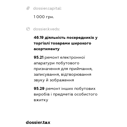
dossier.capital:
1 000 грн.
dossier.kveds:
46.19
діяльність посередників у
торгівлі товарами широкого
асортименту
95.21
ремонт електронної
апаратури побутового
призначення для приймання,
записування, відтворювання
звуку й зображення
95.29
ремонт інших побутових
виробів і предметів особистого
вжитку
dossier.tax