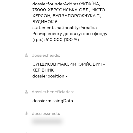
dossier.founderAddress
УКРАЇНА,
73000, ХЕРСОНСЬКА ОБЛ., МІСТО
ХЕРСОН, ВУЛ.ЗАПОРОЖЧУКА Т.,
БУДИНОК 6
statements.nationality:
Україна
Розмір внеску до статутного фонду
(грн.):
510 000
(100 %)
dossier.heads:
СУНДУКОВ МАКСИМ ЮРІЙОВИЧ
-
КЕРІВНИК
dossier.position -
dossier.beneficiaries:
dossier.missingData
dossier.smida:
XXXXXXXXXX