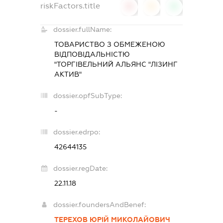
riskFactors.title
0
0
0
dossier.fullName:
ТОВАРИСТВО З ОБМЕЖЕНОЮ
ВІДПОВІДАЛЬНІСТЮ
"ТОРГІВЕЛЬНИЙ АЛЬЯНС "ЛІЗИНГ
АКТИВ"
dossier.opfSubType:
-
dossier.edrpo:
42644135
dossier.regDate:
22.11.18
dossier.foundersAndBenef:
ТЕРЕХОВ ЮРІЙ МИКОЛАЙОВИЧ