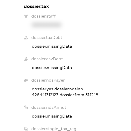
dossier.tax
dossier.staff
XXXXXXXXXX
dossier.taxDebt
dossier.missingData
dossier.esvDebt
dossier.missingData
dossier.ndsPayer
dossier.yes
dossier.ndsInn
426441312123
dossier.from 31.12.18
dossier.ndsAnnul
dossier.missingData
dossier.single_tax_reg