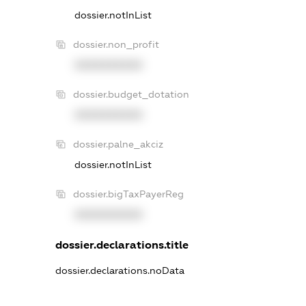
dossier.notInList
dossier.non_profit
XXXXXXXXXX
dossier.budget_dotation
XXXXXXXXXX
dossier.palne_akciz
dossier.notInList
dossier.bigTaxPayerReg
XXXXXXXXXX
dossier.declarations.title
dossier.declarations.noData