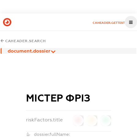
CAHEADER.GETTEST
CAHEADER.SEARCH
document.dossier
МІСТЕР ФРІЗ
riskFactors.title
0
0
0
dossier.fullName: