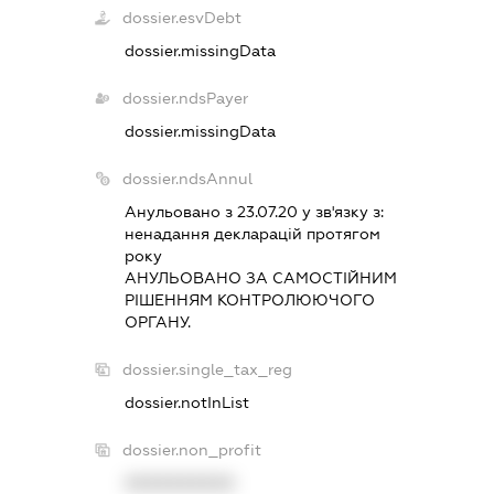
dossier.esvDebt
dossier.missingData
dossier.ndsPayer
dossier.missingData
dossier.ndsAnnul
Анульовано з 23.07.20 у зв'язку з:
ненадання декларацiй протягом
року
АНУЛЬОВАНО ЗА САМОСТIЙНИМ
РIШЕННЯМ КОНТРОЛЮЮЧОГО
ОРГАНУ.
dossier.single_tax_reg
dossier.notInList
dossier.non_profit
XXXXXXXXXX