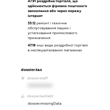
47.91
роздрібна торгівля, що
здійснюється фірмами поштового
замовлення або через мережу
інтернет
33.12
ремонт і технічне
обслуговування машин і
устатковання промислового
призначення
47.19
інші види роздрібної торгівлі
в неспеціалізованих магазинах
dossier.tax
dossier.staff
XXXXXXXXXX
dossier.taxDebt
dossier.missingData