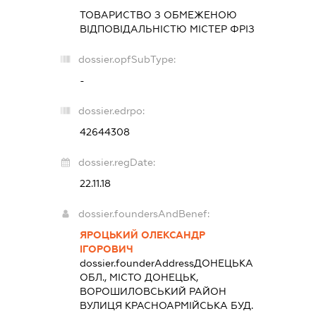
ТОВАРИСТВО З ОБМЕЖЕНОЮ
ВІДПОВІДАЛЬНІСТЮ
МІСТЕР ФРІЗ
dossier.opfSubType:
-
dossier.edrpo:
42644308
dossier.regDate:
22.11.18
dossier.foundersAndBenef:
ЯРОЦЬКИЙ ОЛЕКСАНДР
ІГОРОВИЧ
dossier.founderAddress
ДОНЕЦЬКА
ОБЛ., МІСТО ДОНЕЦЬК,
ВОРОШИЛОВСЬКИЙ РАЙОН
ВУЛИЦЯ КРАСНОАРМІЙСЬКА БУД.