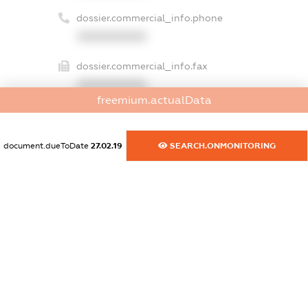
dossier.commercial_info.phone
XXXXXXXXXX
dossier.commercial_info.fax
XXXXXXXXXX
freemium.actualData
dossier.commercial_info.email
XXXXXXXXXX
document.dueToDate
27.02.19
SEARCH.ONMONITORING
dossier.commercial_info.website
XXXXXXXXXX
dossier.commercial_info.activity
XXXXXXXXXX
freemium.exampleText_1
freemium.exampleText_2