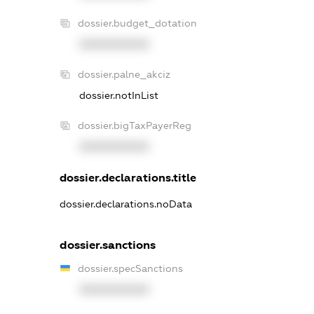
dossier.budget_dotation
XXXXXXXXXX
dossier.palne_akciz
dossier.notInList
dossier.bigTaxPayerReg
XXXXXXXXXX
dossier.declarations.title
dossier.declarations.noData
dossier.sanctions
dossier.specSanctions
XXXXXXXXXX