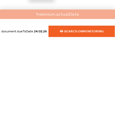
XXXXXXXXXX
dossier.commercial_info.website
freemium.actualData
XXXXXXXXXX
dossier.commercial_info.activity
document.dueToDate
24.02.26
SEARCH.ONMONITORING
XXXXXXXXXX
freemium.exampleText_1
freemium.exampleText_2
freemium.anonymousPerSearch2
FREEMIUM.DETAILS
FREEMIUM.REGISTER