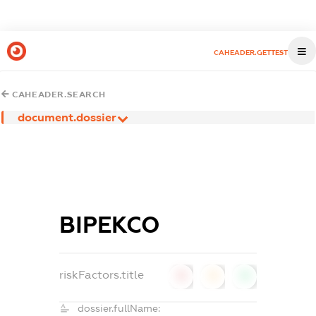
CAHEADER.GETTEST
CAHEADER.SEARCH
document.dossier
ВІРЕКСО
riskFactors.title
0
0
0
dossier.fullName: