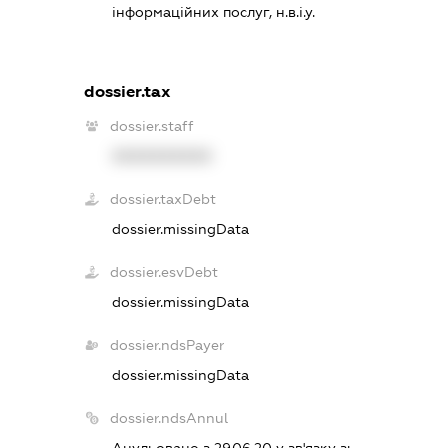
інформаційних послуг, н.в.і.у.
dossier.tax
dossier.staff
XXXXXXXXXX
dossier.taxDebt
dossier.missingData
dossier.esvDebt
dossier.missingData
dossier.ndsPayer
dossier.missingData
dossier.ndsAnnul
Анульовано з 29.06.20 у зв'язку з: