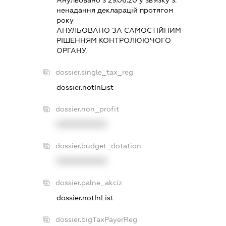
ненадання декларацiй протягом
року
АНУЛЬОВАНО ЗА САМОСТIЙНИМ
РIШЕННЯМ КОНТРОЛЮЮЧОГО
ОРГАНУ.
dossier.single_tax_reg
dossier.notInList
dossier.non_profit
XXXXXXXXXX
dossier.budget_dotation
XXXXXXXXXX
dossier.palne_akciz
dossier.notInList
dossier.bigTaxPayerReg