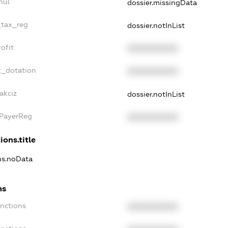
nul
dossier.missingData
_tax_reg
dossier.notInList
ofit
XXXXXXXXXX
t_dotation
XXXXXXXXXX
akciz
dossier.notInList
xPayerReg
XXXXXXXXXX
ions.title
ons.noData
ns
anctions
XXXXXXXXXX