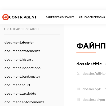
CONTR AGENT
CAHEADER.COMPANIES
CAHEADER.PERSONS
CAHEADER.SEARCH
document.dossier
ФАЙНП
document.statements
document.history
dossier.title
document.inspections
dossier.fullNa
document.bankruptcy
document.court
dossier.opfSu
document.taxdebts
dossier.edrpo:
document.enforcements