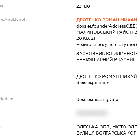
e:
22.11.18
ersAndBenef:
ДРОТЕНКО РОМАН МИХА
dossier.founderAddress
ОДЕС
МАЛИНОВСЬКИЙ РАЙОН ВУЛ
20 КВ. 21
Розмір внеску до статутног
ЗАСНОВНИК ЮРИДИЧНОЇ 
БЕНІФІЦІАРНИЙ ВЛАСНИК 
ДРОТЕНКО РОМАН МИХА
dossier.position -
iaries:
dossier.missingData
XXXXXXXXXX
s:
ОДЕСЬКА ОБЛ., МІСТО О
ВУЛИЦЯ БОЛГАРСЬКА КОРП.