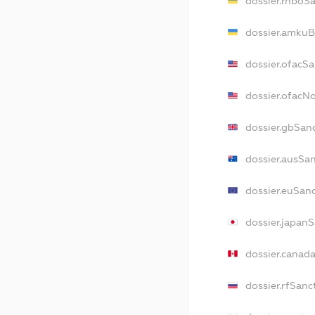
dossier.rnboS
dossier.amkuB
dossier.ofacS
dossier.ofacN
dossier.gbSan
dossier.ausSa
dossier.euSan
dossier.japan
dossier.canad
dossier.rfSanc