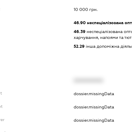
:
10 000 грн.
46.90
неспеціалізована опт
46.39
неспеціалізована опт
харчування, напоями та т
52.29
інша допоміжна діяльн
XXXXXXXXXX
t
dossier.missingData
bt
dossier.missingData
yer
dossier.missingData