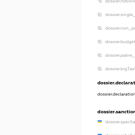
dossier.ndsAn
dossier.single
dossier.non_pr
dossier.budge
dossier.palne_
dossier.bigTa
dossier.declarat
dossier.declarati
dossier.sanctio
dossier.specS