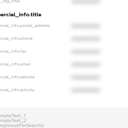
n_reg_title
XXXXXXXXXX
rcial_info.title
rcial_info.postal_address
XXXXXXXXXX
rcial_info.phone
XXXXXXXXXX
rcial_info.fax
XXXXXXXXXX
rcial_info.email
XXXXXXXXXX
rcial_info.website
XXXXXXXXXX
cial_info.activity
XXXXXXXXXX
ampleText_1
ampleText_2
onymousPerSearch2