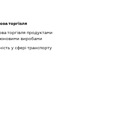
ова торгівля
ова торгівля продуктами
ютюновими виробами
ість у сфері транспорту