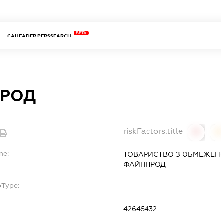
BETA
CAHEADER.PERSSEARCH
РОД
riskFactors.title
0
0
me:
ТОВАРИСТВО З ОБМЕЖЕН
ФАЙНПРОД
bType:
-
42645432