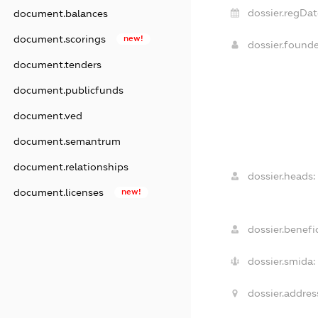
dossier.regDat
document.balances
document.scorings
new!
dossier.found
document.tenders
document.publicfunds
document.ved
document.semantrum
document.relationships
dossier.heads:
document.licenses
new!
dossier.benefic
dossier.smida:
dossier.addres