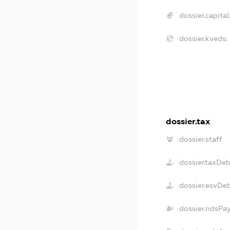
dossier.capital
dossier.kveds:
dossier.tax
dossier.staff
dossier.taxDeb
dossier.esvDe
dossier.ndsPa