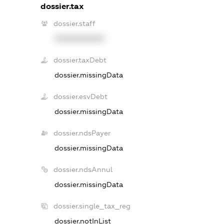
dossier.tax
dossier.staff
XXXXXXXXXX
dossier.taxDebt
dossier.missingData
dossier.esvDebt
dossier.missingData
dossier.ndsPayer
dossier.missingData
dossier.ndsAnnul
dossier.missingData
dossier.single_tax_reg
dossier.notInList