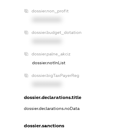
dossier.non_profit
XXXXXXXXXX
dossier.budget_dotation
XXXXXXXXXX
dossier.palne_akciz
dossier.notInList
dossier.bigTaxPayerReg
XXXXXXXXXX
dossier.declarations.title
dossier.declarations.noData
dossier.sanctions