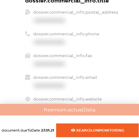
dossier.commercial_info.title
dossier.commercial_info.postal_address
XXXXXXXXXX
dossier.commercial_info.phone
XXXXXXXXXX
dossier.commercial_info.fax
XXXXXXXXXX
dossier.commercial_info.email
XXXXXXXXXX
dossier.commercial_info.website
XXXXXXXXXX
freemium.actualData
dossier.commercial_info.activity
XXXXXXXXXX
document.dueToDate
27.01.21
SEARCH.ONMONITORING