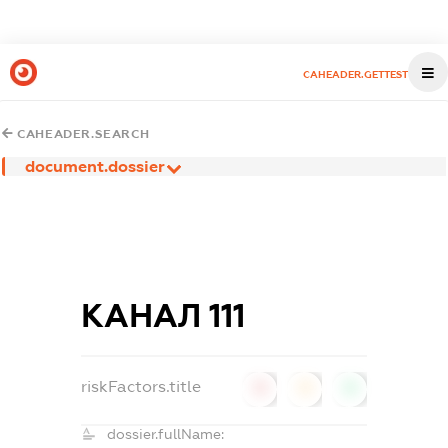
CAHEADER.GETTEST
CAHEADER.SEARCH
document.dossier
КАНАЛ 111
riskFactors.title
0
0
0
dossier.fullName: