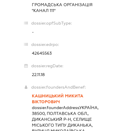
ГРОМАДСЬКА ОРГАНІЗАЦІЯ
"КАНАЛ 111"
dossier.opfSubType:
-
dossier.edrpo:
42645563
dossier.regDate:
22.11.18
dossier.foundersAndBenef:
КАШНИЦЬКИЙ МИКИТА
ВІКТОРОВИЧ
dossier.founderAddress
УКРАЇНА,
38500, ПОЛТАВСЬКА ОБЛ.,
ДИКАНСЬКИЙ Р-Н, СЕЛИЩЕ
МІСЬКОГО ТИПУ ДИКАНЬКА,