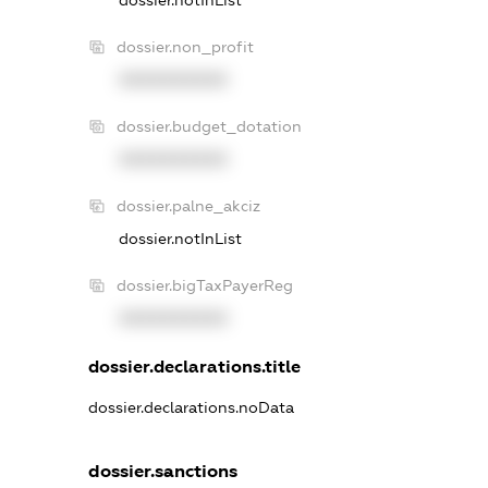
dossier.non_profit
XXXXXXXXXX
dossier.budget_dotation
XXXXXXXXXX
dossier.palne_akciz
dossier.notInList
dossier.bigTaxPayerReg
XXXXXXXXXX
dossier.declarations.title
dossier.declarations.noData
dossier.sanctions