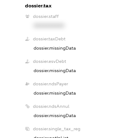
dossier.tax
dossier.staff
XXXXXXXXXX
dossier.taxDebt
dossier.missingData
dossier.esvDebt
dossier.missingData
dossier.ndsPayer
dossier.missingData
dossier.ndsAnnul
dossier.missingData
dossier.single_tax_reg
dossier.notInList