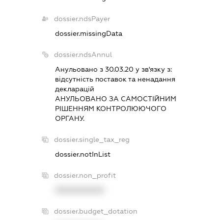
dossier.ndsPayer
dossier.missingData
dossier.ndsAnnul
Анульовано з 30.03.20 у зв'язку з:
вiдсутнiсть поставок та ненадання
декларацiй
АНУЛЬОВАНО ЗА САМОСТIЙНИМ
РIШЕННЯМ КОНТРОЛЮЮЧОГО
ОРГАНУ.
dossier.single_tax_reg
dossier.notInList
dossier.non_profit
XXXXXXXXXX
dossier.budget_dotation