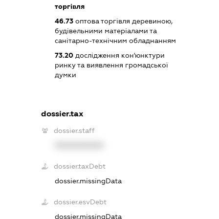
торгівля
46.73
оптова торгівля деревиною,
будівельними матеріалами та
санітарно-технічним обладнанням
73.20
дослідження кон'юнктури
ринку та виявлення громадської
думки
dossier.tax
dossier.staff
XXXXXXXXXX
dossier.taxDebt
dossier.missingData
dossier.esvDebt
dossier.missingData