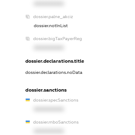
XXXXXXXXXX
dossier.palne_akciz
dossier.notInList
dossier.bigTaxPayerReg
XXXXXXXXXX
dossier.declarations.title
dossier.declarations.noData
dossier.sanctions
dossier.specSanctions
XXXXXXXXXX
dossier.rnboSanctions
XXXXXXXXXX