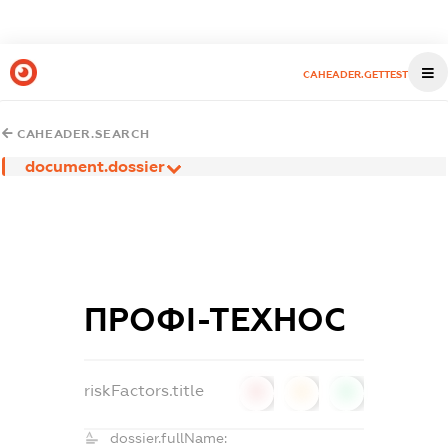
CAHEADER.GETTEST
CAHEADER.SEARCH
document.dossier
ПРОФІ-ТЕХНОС
riskFactors.title
0
0
0
dossier.fullName: