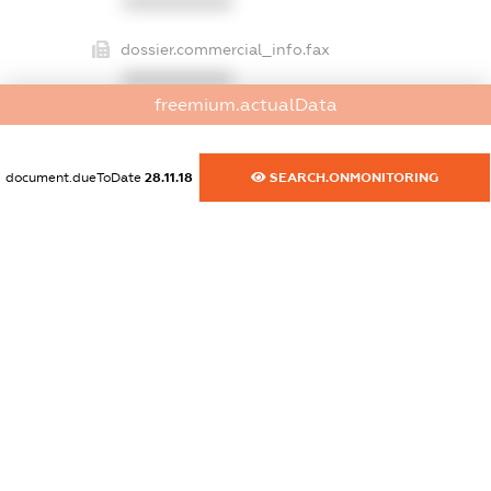
XXXXXXXXXX
dossier.commercial_info.fax
XXXXXXXXXX
freemium.actualData
dossier.commercial_info.email
XXXXXXXXXX
document.dueToDate
28.11.18
SEARCH.ONMONITORING
dossier.commercial_info.website
XXXXXXXXXX
dossier.commercial_info.activity
XXXXXXXXXX
freemium.exampleText_1
freemium.exampleText_2
freemium.anonymousPerSearch2
FREEMIUM.DETAILS