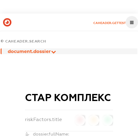
CAHEADER.GETTEST
CAHEADER.SEARCH
document.dossier
СТАР КОМПЛЕКС
riskFactors.title
0
0
0
dossier.fullName: