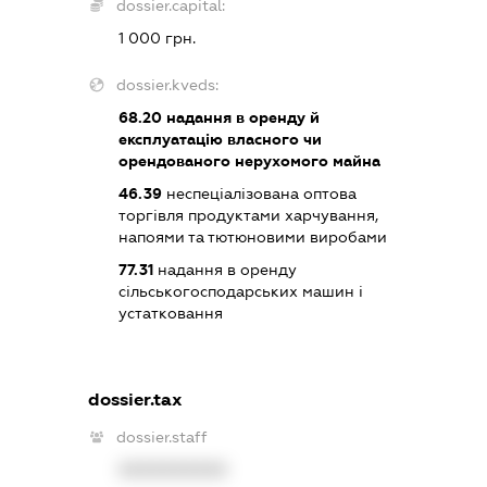
dossier.capital:
1 000 грн.
dossier.kveds:
68.20
надання в оренду й
експлуатацію власного чи
орендованого нерухомого майна
46.39
неспеціалізована оптова
торгівля продуктами харчування,
напоями та тютюновими виробами
77.31
надання в оренду
сільськогосподарських машин і
устатковання
dossier.tax
dossier.staff
XXXXXXXXXX