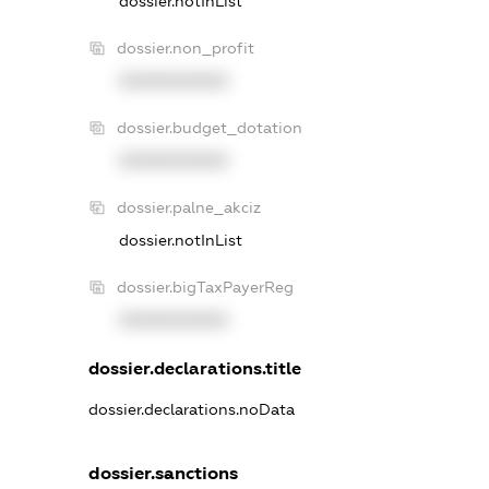
dossier.notInList
dossier.non_profit
XXXXXXXXXX
dossier.budget_dotation
XXXXXXXXXX
dossier.palne_akciz
dossier.notInList
dossier.bigTaxPayerReg
XXXXXXXXXX
dossier.declarations.title
dossier.declarations.noData
dossier.sanctions