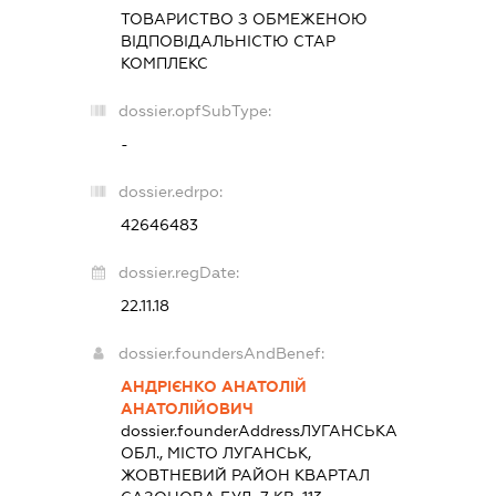
ТОВАРИСТВО З ОБМЕЖЕНОЮ
ВІДПОВІДАЛЬНІСТЮ
СТАР
КОМПЛЕКС
dossier.opfSubType:
-
dossier.edrpo:
42646483
dossier.regDate:
22.11.18
dossier.foundersAndBenef:
АНДРІЄНКО АНАТОЛІЙ
АНАТОЛІЙОВИЧ
dossier.founderAddress
ЛУГАНСЬКА
ОБЛ., МІСТО ЛУГАНСЬК,
ЖОВТНЕВИЙ РАЙОН КВАРТАЛ