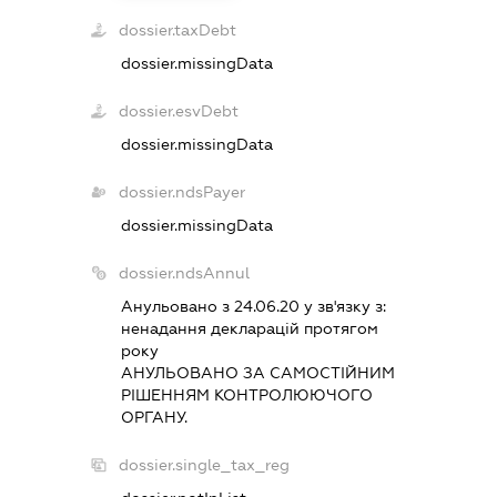
dossier.taxDebt
dossier.missingData
dossier.esvDebt
dossier.missingData
dossier.ndsPayer
dossier.missingData
dossier.ndsAnnul
Анульовано з 24.06.20 у зв'язку з:
ненадання декларацiй протягом
року
АНУЛЬОВАНО ЗА САМОСТIЙНИМ
РIШЕННЯМ КОНТРОЛЮЮЧОГО
ОРГАНУ.
dossier.single_tax_reg