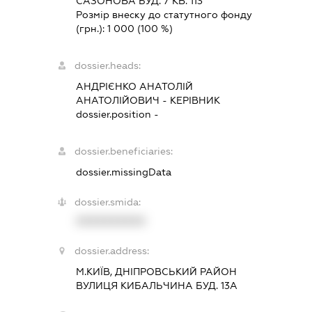
САЗОНОВА БУД. 7 КВ. 113
Розмір внеску до статутного фонду
(грн.):
1 000
(100 %)
dossier.heads:
АНДРІЄНКО АНАТОЛІЙ
АНАТОЛІЙОВИЧ
-
КЕРІВНИК
dossier.position -
dossier.beneficiaries:
dossier.missingData
dossier.smida:
XXXXXXXXXX
dossier.address:
М.КИЇВ, ДНІПРОВСЬКИЙ РАЙОН
ВУЛИЦЯ КИБАЛЬЧИНА БУД. 13А