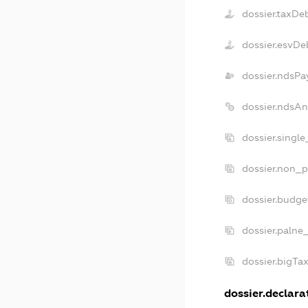
dossier.taxDe
dossier.esvDe
dossier.ndsPa
dossier.ndsAn
dossier.singl
dossier.non_p
dossier.budge
dossier.palne
dossier.bigTa
dossier.declarat