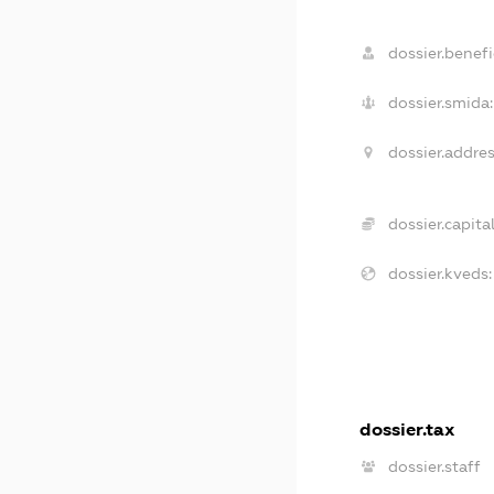
dossier.benefic
dossier.smida:
dossier.addres
dossier.capital
dossier.kveds:
dossier.tax
dossier.staff