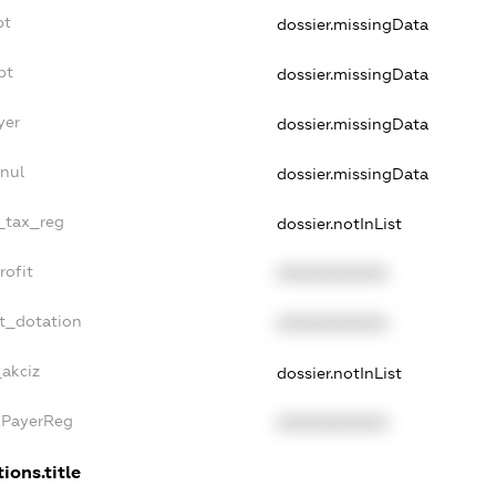
bt
dossier.missingData
bt
dossier.missingData
yer
dossier.missingData
nul
dossier.missingData
e_tax_reg
dossier.notInList
rofit
XXXXXXXXXX
t_dotation
XXXXXXXXXX
_akciz
dossier.notInList
xPayerReg
XXXXXXXXXX
ions.title