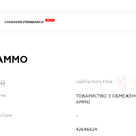
BETA
CAHEADER.PERSSEARCH
 АММО
riskFactors.title
0
ame:
ТОВАРИСТВО З ОБМЕЖЕН
АММО
bType:
-
42646624