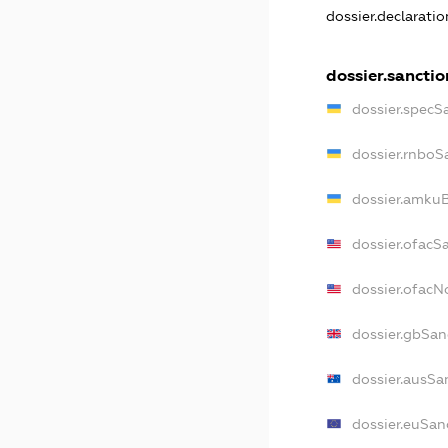
dossier.declarati
dossier.sanctio
dossier.specS
dossier.rnboS
dossier.amkuB
dossier.ofacS
dossier.ofac
dossier.gbSan
dossier.ausSa
dossier.euSan