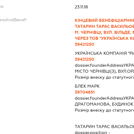
e:
23.11.18
dersAndBenef:
КІНЦЕВИЙ БЕНЕФІЦІАРНИЙ
ТАТАРИН ТАРАС ВАСИЛЬОВИЧ
М. ЧЕРНІВЦІ, ВУЛ. ВІЛЬДЕ
ЧЕРЕЗ ТОВ "УКРАЇНСЬКА К
39421250
УКРАЇНСЬКА КОМПАНІЯ "Р
39421250
dossier.founderAddress
УКРА
МІСТО ЧЕРНІВЦІ(З), ВУЛ.
Розмір внеску до статутног
БЛЕК МАРК
39704651
dossier.founderAddress
УКРА
ДРАГОМАНОВА, БУДИНОК 3
Розмір внеску до статутног
ТАТАРИН ТАРАС ВАСИЛЬО
dossier.position -