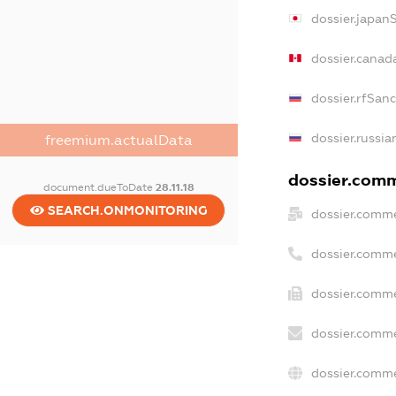
dossier.japan
dossier.canad
dossier.rfSan
dossier.russia
freemium.actualData
dossier.comme
document.dueToDate
28.11.18
SEARCH.ONMONITORING
dossier.comme
dossier.comme
dossier.comme
dossier.comme
dossier.comme