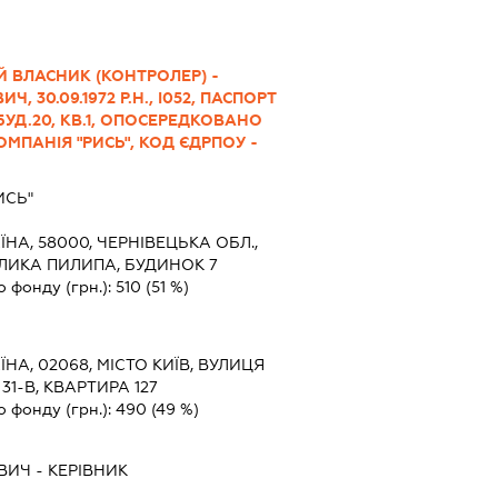
 ВЛАСНИК (КОНТРОЛЕР) -
, 30.09.1972 Р.Н., І052, ПАСПОРТ
, БУД.20, КВ.1, ОПОСЕРЕДКОВАНО
ОМПАНІЯ "РИСЬ", КОД ЄДРПОУ -
ИСЬ"
ЇНА, 58000, ЧЕРНІВЕЦЬКА ОБЛ.,
ОРЛИКА ПИЛИПА, БУДИНОК 7
о фонду (грн.):
510
(51 %)
ЇНА, 02068, МІСТО КИЇВ, ВУЛИЦЯ
1-В, КВАРТИРА 127
о фонду (грн.):
490
(49 %)
ВИЧ
-
КЕРІВНИК