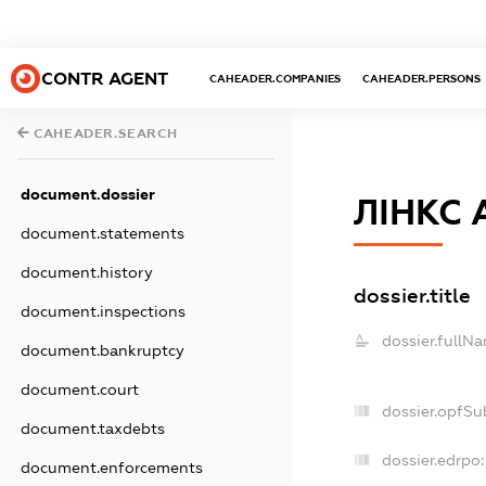
CONTR AGENT
CAHEADER.COMPANIES
CAHEADER.PERSONS
CAHEADER.SEARCH
document.dossier
ЛІНКС
document.statements
document.history
dossier.title
document.inspections
dossier.fullN
document.bankruptcy
document.court
dossier.opfSu
document.taxdebts
dossier.edrpo:
document.enforcements