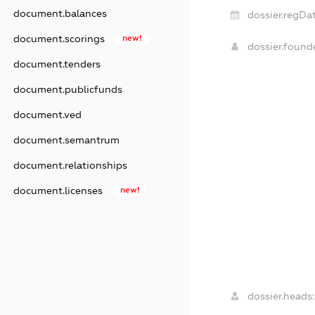
document.balances
dossier.regDat
document.scorings
new!
dossier.foun
document.tenders
document.publicfunds
document.ved
document.semantrum
document.relationships
document.licenses
new!
dossier.heads: