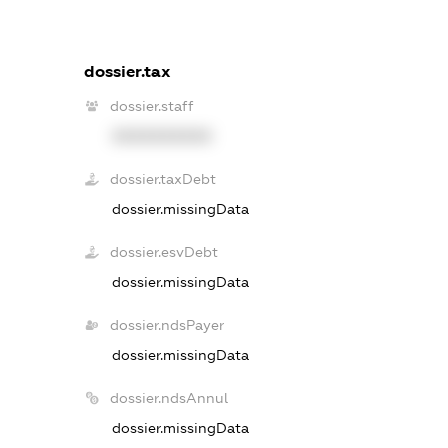
dossier.tax
dossier.staff
XXXXXXXXXX
dossier.taxDebt
dossier.missingData
dossier.esvDebt
dossier.missingData
dossier.ndsPayer
dossier.missingData
dossier.ndsAnnul
dossier.missingData