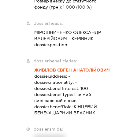
Розмір внеску до статутного
фонду (грн.):
1 000
(100 %)
dossier.heads:
МІРОШНИЧЕНКО ОЛЕКСАНДР
ВАЛЕРІЙОВИЧ
-
КЕРІВНИК
dossier.position -
dossier.beneficiaries:
ЖИВІЛОВ ЄВГЕН АНАТОЛІЙОВИЧ
dossier.address:
-
dossier.nationality:
-
dossier.benefInterest:
100
dossier.benefType:
Прямий
вирішальний вплив
dossier.benefRole:
КІНЦЕВИЙ
БЕНЕФІЦІАРНИЙ ВЛАСНИК
dossier.smida: