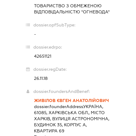
ТОВАРИСТВО З ОБМЕЖЕНОЮ
ВІДПОВІДАЛЬНІСТЮ "ОГНЕВОДА"
dossier.opfSubType:
-
dossier.edrpo:
42651121
dossier.regDate:
26.11.18
dossier.foundersAndBenef:
ЖИВІЛОВ ЄВГЕН АНАТОЛІЙОВИЧ
dossier.founderAddress
УКРАЇНА,
61085, ХАРКІВСЬКА ОБЛ., МІСТО
ХАРКІВ, ВУЛИЦЯ АСТРОНОМІЧНА,
БУДИНОК 35, КОРПУС А,
КВАРТИРА 69