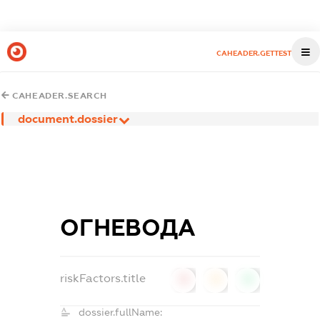
CAHEADER.GETTEST
CAHEADER.SEARCH
document.dossier
ОГНЕВОДА
riskFactors.title
0
0
0
dossier.fullName: