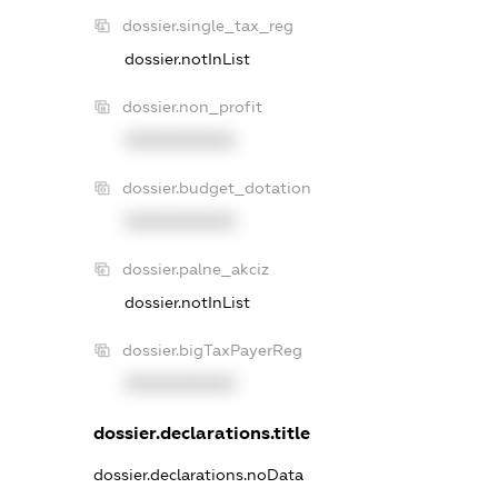
dossier.single_tax_reg
dossier.notInList
dossier.non_profit
XXXXXXXXXX
dossier.budget_dotation
XXXXXXXXXX
dossier.palne_akciz
dossier.notInList
dossier.bigTaxPayerReg
XXXXXXXXXX
dossier.declarations.title
dossier.declarations.noData