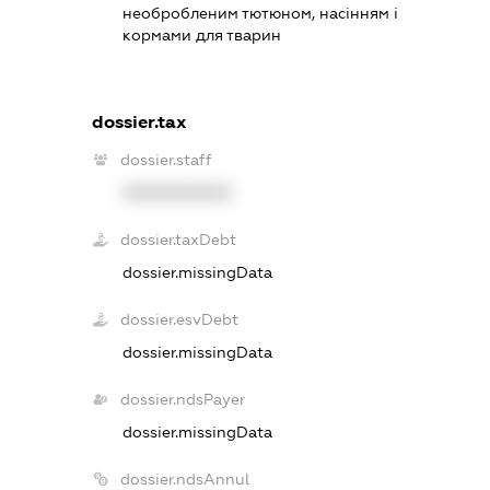
необробленим тютюном, насінням і
кормами для тварин
dossier.tax
dossier.staff
XXXXXXXXXX
dossier.taxDebt
dossier.missingData
dossier.esvDebt
dossier.missingData
dossier.ndsPayer
dossier.missingData
dossier.ndsAnnul