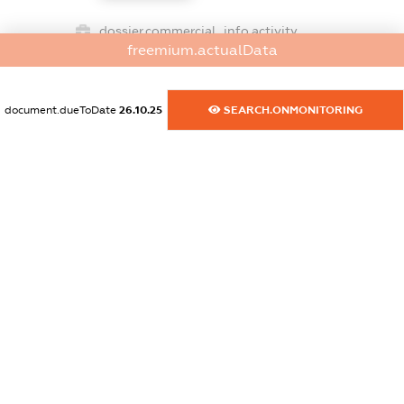
dossier.commercial_info.activity
freemium.actualData
XXXXXXXXXX
document.dueToDate
26.10.25
SEARCH.ONMONITORING
freemium.exampleText_1
freemium.exampleText_2
freemium.anonymousPerSearch2
FREEMIUM.DETAILS
FREEMIUM.REGISTER