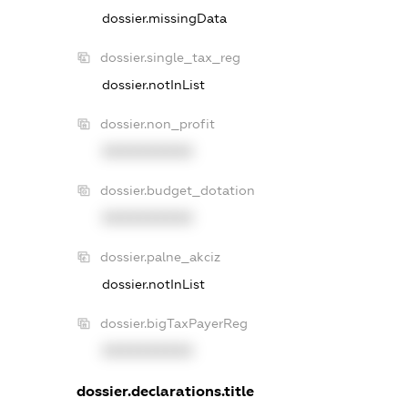
dossier.missingData
dossier.single_tax_reg
dossier.notInList
dossier.non_profit
XXXXXXXXXX
dossier.budget_dotation
XXXXXXXXXX
dossier.palne_akciz
dossier.notInList
dossier.bigTaxPayerReg
XXXXXXXXXX
dossier.declarations.title