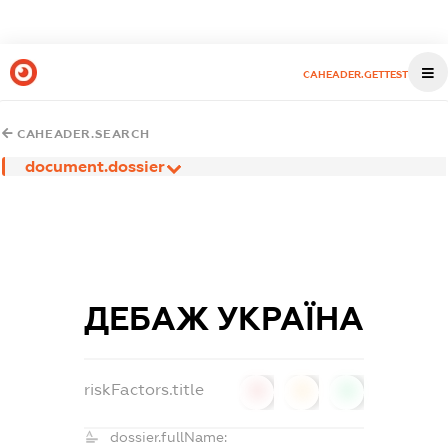
CAHEADER.GETTEST
CAHEADER.SEARCH
document.dossier
ДЕБАЖ УКРАЇНА
riskFactors.title
0
0
0
dossier.fullName: