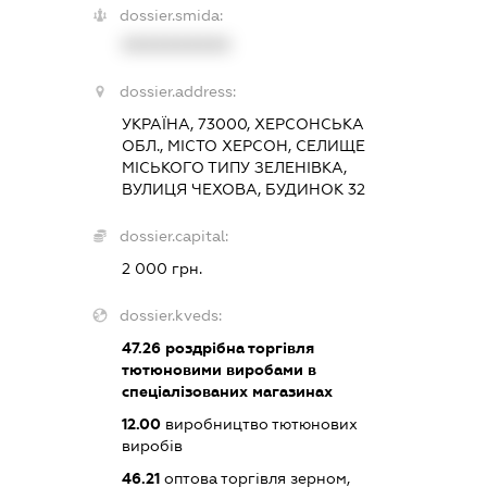
dossier.smida:
XXXXXXXXXX
dossier.address:
УКРАЇНА, 73000, ХЕРСОНСЬКА
ОБЛ., МІСТО ХЕРСОН, СЕЛИЩЕ
МІСЬКОГО ТИПУ ЗЕЛЕНІВКА,
ВУЛИЦЯ ЧЕХОВА, БУДИНОК 32
dossier.capital:
2 000 грн.
dossier.kveds:
47.26
роздрібна торгівля
тютюновими виробами в
спеціалізованих магазинах
12.00
виробництво тютюнових
виробів
46.21
оптова торгівля зерном,