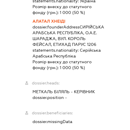
statements.nationality:
Україна
Розмір внеску до статутного
фонду (грн.):
1 000
(50 %)
АЛАТАЛ ХНЕІДІ
dossier.founderAddress
СИРІЙСЬКА
АРАБСЬКА РЕСПУБЛІКА, О.А.Е.
ШАРАДЖА, ВУЛ. КОРОЛЬ
ФЕЙСАЛ, ЕТИХАД ПАРУС 1206
statements.nationality:
Сирійська
Арабська Республіка
Розмір внеску до статутного
фонду (грн.):
1 000
(50 %)
dossier.heads:
МЕТКАЛЬ БІЛЯЛЬ
-
КЕРІВНИК
dossier.position -
dossier.beneficiaries:
dossier.missingData