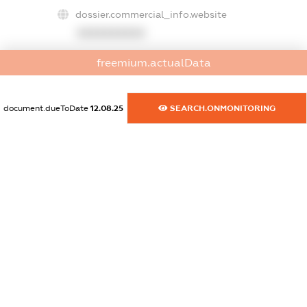
dossier.commercial_info.website
XXXXXXXXXX
dossier.commercial_info.activity
freemium.actualData
XXXXXXXXXX
document.dueToDate
12.08.25
SEARCH.ONMONITORING
freemium.exampleText_1
freemium.exampleText_2
freemium.anonymousPerSearch2
FREEMIUM.DETAILS
FREEMIUM.REGISTER