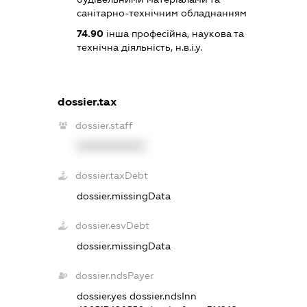
санітарно-технічним обладнанням
74.90
інша професійна, наукова та
технічна діяльність, н.в.і.у.
dossier.tax
dossier.staff
XXXXXXXXXX
dossier.taxDebt
dossier.missingData
dossier.esvDebt
dossier.missingData
dossier.ndsPayer
dossier.yes
dossier.ndsInn