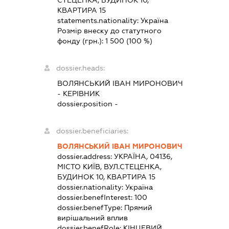
СТЕЦЕНКА, БУДИНОК 10,
КВАРТИРА 15
statements.nationality:
Україна
Розмір внеску до статутного
фонду (грн.):
1 500
(100 %)
dossier.heads:
ВОЛЯНСЬКИЙ ІВАН МИРОНОВИЧ
-
КЕРІВНИК
dossier.position -
dossier.beneficiaries:
ВОЛЯНСЬКИЙ ІВАН МИРОНОВИЧ
dossier.address:
УКРАЇНА, 04136,
МІСТО КИЇВ, ВУЛ.СТЕЦЕНКА,
БУДИНОК 10, КВАРТИРА 15
dossier.nationality:
Україна
dossier.benefInterest:
100
dossier.benefType:
Прямий
вирішальний вплив
dossier.benefRole:
КІНЦЕВИЙ