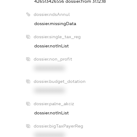
426513426556
dossier.from 31.12.18
dossier.ndsAnnul
dossier.missingData
dossier.single_tax_reg
dossier.notInList
dossier.non_profit
XXXXXXXXXX
dossier.budget_dotation
XXXXXXXXXX
dossier.palne_akciz
dossier.notInList
dossier.bigTaxPayerReg
XXXXXXXXXX