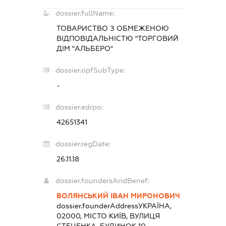
dossier.fullName:
ТОВАРИСТВО З ОБМЕЖЕНОЮ
ВІДПОВІДАЛЬНІСТЮ "ТОРГОВИЙ
ДІМ "АЛЬБЕРО"
dossier.opfSubType:
-
dossier.edrpo:
42651341
dossier.regDate:
26.11.18
dossier.foundersAndBenef:
ВОЛЯНСЬКИЙ ІВАН МИРОНОВИЧ
dossier.founderAddress
УКРАЇНА,
02000, МІСТО КИЇВ, ВУЛИЦЯ