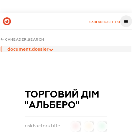
CAHEADER.GETTEST
CAHEADER.SEARCH
document.dossier
ТОРГОВИЙ ДІМ
"АЛЬБЕРО"
riskFactors.title
0
0
0