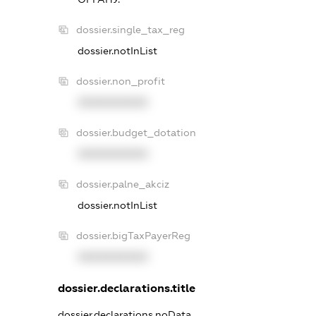
dossier.single_tax_reg
dossier.notInList
dossier.non_profit
XXXXXXXXXX
dossier.budget_dotation
XXXXXXXXXX
dossier.palne_akciz
dossier.notInList
dossier.bigTaxPayerReg
XXXXXXXXXX
dossier.declarations.title
dossier.declarations.noData