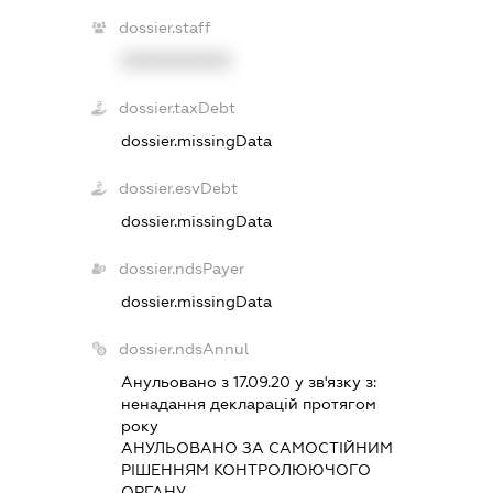
dossier.staff
XXXXXXXXXX
dossier.taxDebt
dossier.missingData
dossier.esvDebt
dossier.missingData
dossier.ndsPayer
dossier.missingData
dossier.ndsAnnul
Анульовано з 17.09.20 у зв'язку з:
ненадання декларацiй протягом
року
АНУЛЬОВАНО ЗА САМОСТIЙНИМ
РIШЕННЯМ КОНТРОЛЮЮЧОГО
ОРГАНУ.