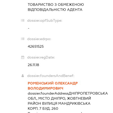
ТОВАРИСТВО З ОБМЕЖЕНОЮ
ВІДПОВІДАЛЬНІСТЮ
АДЕНТА
dossier.opfSubType:
-
dossier.edrpo:
42651525
dossier.regDate:
26.11.18
dossier.foundersAndBenef:
РОМЕНСЬКИЙ ОЛЕКСАНДР
ВОЛОДИМИРОВИЧ
dossier.founderAddress
ДНІПРОПЕТРОВСЬКА
ОБЛ., МІСТО ДНІПРО, ЖОВТНЕВИЙ
РАЙОН ВУЛИЦЯ МАНДРИКІВСЬКА
КОРП. 7 БУД. 260