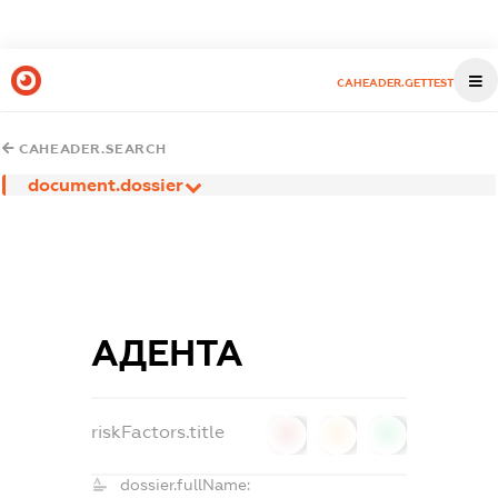
CAHEADER.GETTEST
CAHEADER.SEARCH
document.dossier
АДЕНТА
riskFactors.title
0
0
0
dossier.fullName: