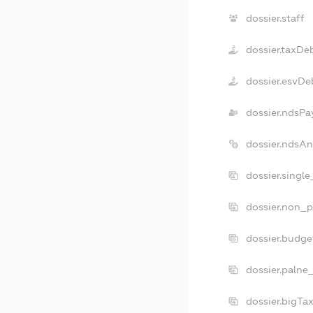
dossier.staff
dossier.taxDe
dossier.esvDe
dossier.ndsPa
dossier.ndsA
dossier.singl
dossier.non_p
dossier.budg
dossier.palne
dossier.bigTa