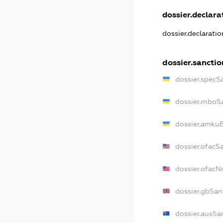
dossier.declarat
dossier.declarati
dossier.sanctio
dossier.specS
dossier.rnboS
dossier.amkuB
dossier.ofacS
dossier.ofac
dossier.gbSan
dossier.ausSa