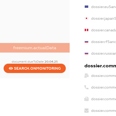
dossier.euSan
dossier.japan
dossier.canad
dossier.rfSan
freemium.actualData
dossier.russia
document.dueToDate
20.04.25
dossier.comme
SEARCH.ONMONITORING
dossier.comme
dossier.comme
dossier.comme
dossier.comme