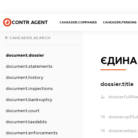
CONTR AGENT
CAHEADER.COMPANIES
CAHEADER.PERSONS
CAHEADER.SEARCH
document.dossier
ЄДИНА
document.statements
document.history
dossier.title
document.inspections
dossier.fullN
document.bankruptcy
document.court
dossier.opfSu
document.taxdebts
dossier.edrpo:
document.enforcements