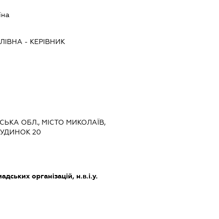
їна
ЛІВНА
-
КЕРІВНИК
ВСЬКА ОБЛ., МІСТО МИКОЛАЇВ,
БУДИНОК 20
дських організацій, н.в.і.у.