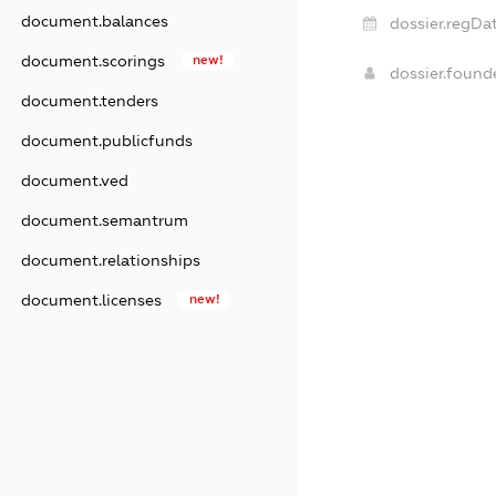
document.balances
dossier.regDat
document.scorings
new!
dossier.foun
document.tenders
document.publicfunds
document.ved
document.semantrum
document.relationships
document.licenses
new!