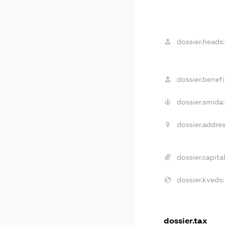
dossier.heads:
dossier.benefi
dossier.smida:
dossier.addres
dossier.capital
dossier.kveds:
dossier.tax