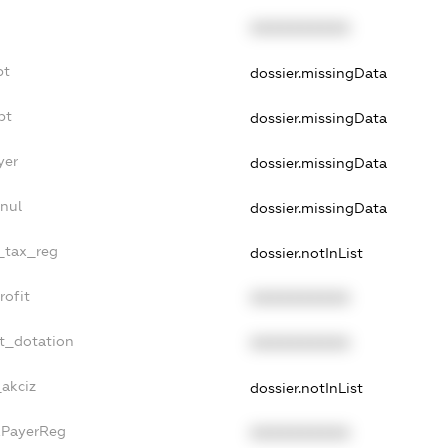
XXXXXXXXXX
bt
dossier.missingData
bt
dossier.missingData
yer
dossier.missingData
nnul
dossier.missingData
e_tax_reg
dossier.notInList
rofit
XXXXXXXXXX
et_dotation
XXXXXXXXXX
_akciz
dossier.notInList
xPayerReg
XXXXXXXXXX