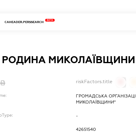
BETA
CAHEADER.PERSSEARCH
 РОДИНА МИКОЛАЇВЩИНИ
riskFactors.title
0
ame:
ГРОМАДСЬКА ОРГАНІЗАЦІ
МИКОЛАЇВЩИНИ"
bType:
-
42651540