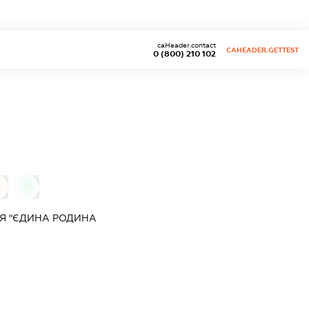
caHeader.contact
CAHEADER.GETTEST
0 (800) 210 102
0
0
Я "ЄДИНА РОДИНА