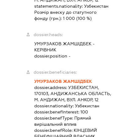
М. АНДИЖАН, ВУЛ. АНКОР, 12
statements.nationality:
Узбекистан
Розмір внеску до статутного
фонду (грн.):
1 000
(100 %)
dossier.heads:
УМУРЗАКОВ ЖАМШІДБЕК
-
КЕРІВНИК
dossier.position -
dossier.beneficiaries:
УМУРЗАКОВ ЖАМШІДБЕК
dossier.address:
УЗБЕКИСТАН,
170103, АНДИЖАНСЬКА ОБЛАСТЬ,
М. АНДИЖАН, ВУЛ. АНКОР, 12
dossier.nationality:
Узбекистан
dossier.benefInterest:
100
dossier.benefType:
Прямий
вирішальний вплив
dossier.benefRole:
КІНЦЕВИЙ
БЕНЕФІЦІАРНИЙ ВЛАСНИК