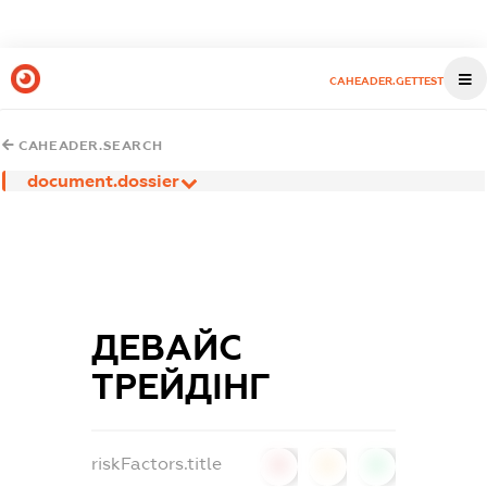
CAHEADER.GETTEST
CAHEADER.SEARCH
document.dossier
ДЕВАЙС
ТРЕЙДІНГ
riskFactors.title
0
0
0