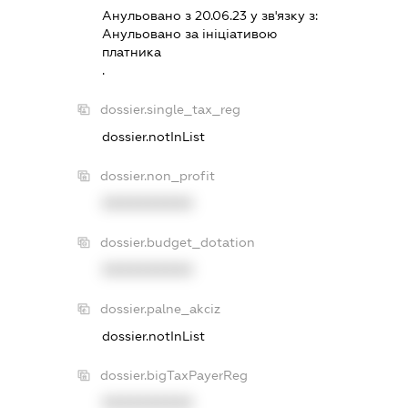
Анульовано з 20.06.23 у зв'язку з:
Анульовано за iнiцiативою
платника
.
dossier.single_tax_reg
dossier.notInList
dossier.non_profit
XXXXXXXXXX
dossier.budget_dotation
XXXXXXXXXX
dossier.palne_akciz
dossier.notInList
dossier.bigTaxPayerReg
XXXXXXXXXX