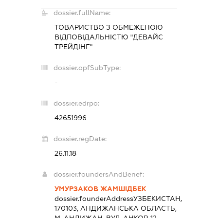
dossier.fullName:
ТОВАРИСТВО З ОБМЕЖЕНОЮ
ВІДПОВІДАЛЬНІСТЮ "ДЕВАЙС
ТРЕЙДІНГ"
dossier.opfSubType:
-
dossier.edrpo:
42651996
dossier.regDate:
26.11.18
dossier.foundersAndBenef:
УМУРЗАКОВ ЖАМШІДБЕК
dossier.founderAddress
УЗБЕКИСТАН,
170103, АНДИЖАНСЬКА ОБЛАСТЬ,