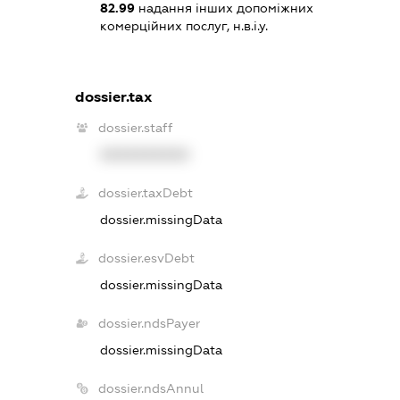
82.99
надання інших допоміжних
комерційних послуг, н.в.і.у.
dossier.tax
dossier.staff
XXXXXXXXXX
dossier.taxDebt
dossier.missingData
dossier.esvDebt
dossier.missingData
dossier.ndsPayer
dossier.missingData
dossier.ndsAnnul