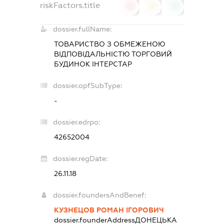
riskFactors.title
0
0
0
dossier.fullName:
ТОВАРИСТВО З ОБМЕЖЕНОЮ
ВІДПОВІДАЛЬНІСТЮ
ТОРГОВИЙ
БУДИНОК ІНТЕРСТАР
dossier.opfSubType:
-
dossier.edrpo:
42652004
dossier.regDate:
26.11.18
dossier.foundersAndBenef:
КУЗНЕЦОВ РОМАН ІГОРОВИЧ
dossier.founderAddress
ДОНЕЦЬКА