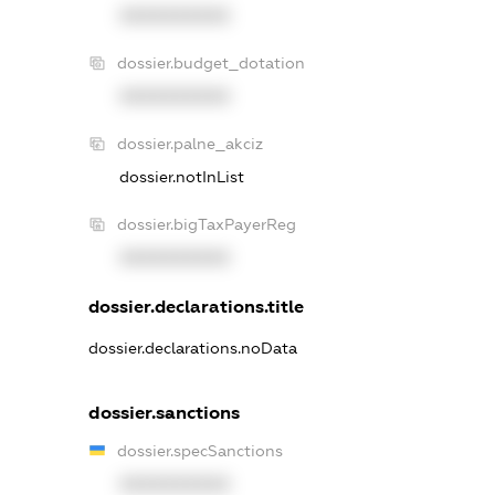
XXXXXXXXXX
dossier.budget_dotation
XXXXXXXXXX
dossier.palne_akciz
dossier.notInList
dossier.bigTaxPayerReg
XXXXXXXXXX
dossier.declarations.title
dossier.declarations.noData
dossier.sanctions
dossier.specSanctions
XXXXXXXXXX