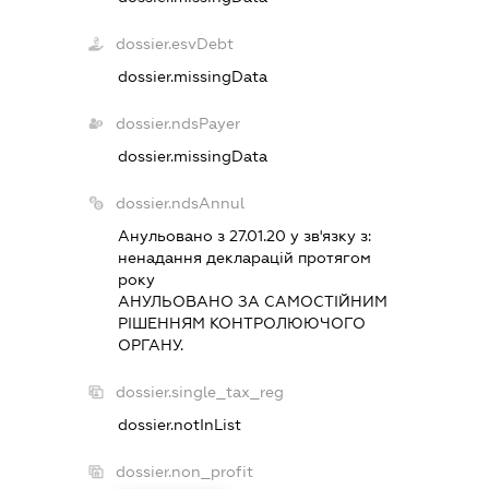
dossier.esvDebt
dossier.missingData
dossier.ndsPayer
dossier.missingData
dossier.ndsAnnul
Анульовано з 27.01.20 у зв'язку з:
ненадання декларацiй протягом
року
АНУЛЬОВАНО ЗА САМОСТIЙНИМ
РIШЕННЯМ КОНТРОЛЮЮЧОГО
ОРГАНУ.
dossier.single_tax_reg
dossier.notInList
dossier.non_profit