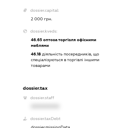
dossier.capital:
2 000 грн.
dossier.kveds:
46.65
оптова торгівля офісними
меблями
46.18
діяльність посередників, що
спеціалізуються в торгівлі іншими
товарами
dossier.tax
dossier.staff
XXXXXXXXXX
dossier.taxDebt
dossier.missingData