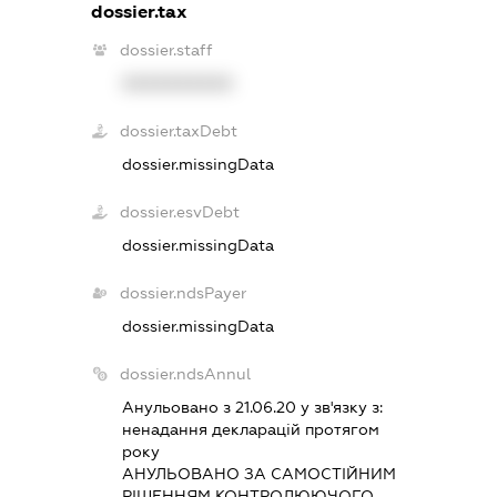
dossier.tax
dossier.staff
XXXXXXXXXX
dossier.taxDebt
dossier.missingData
dossier.esvDebt
dossier.missingData
dossier.ndsPayer
dossier.missingData
dossier.ndsAnnul
Анульовано з 21.06.20 у зв'язку з:
ненадання декларацiй протягом
року
АНУЛЬОВАНО ЗА САМОСТIЙНИМ
РIШЕННЯМ КОНТРОЛЮЮЧОГО