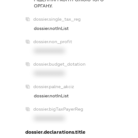
ОРГАНУ.
dossier.single_tax_reg
dossier.notInList
dossier.non_profit
XXXXXXXXXX
dossier.budget_dotation
XXXXXXXXXX
dossier.palne_akciz
dossier.notInList
dossier.bigTaxPayerReg
XXXXXXXXXX
dossier.declarations.title