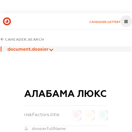
CAHEADER.GETTEST
CAHEADER.SEARCH
document.dossier
АЛАБАМА ЛЮКС
riskFactors.title
0
0
0
dossier.fullName: