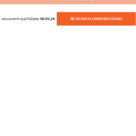
dossier.commercial_info.activity
XXXXXXXXXX
document.dueToDate
18.05.24
SEARCH.ONMONITORING
freemium.exampleText_1
freemium.exampleText_2
freemium.anonymousPerSearch2
FREEMIUM.DETAILS
FREEMIUM.REGISTER