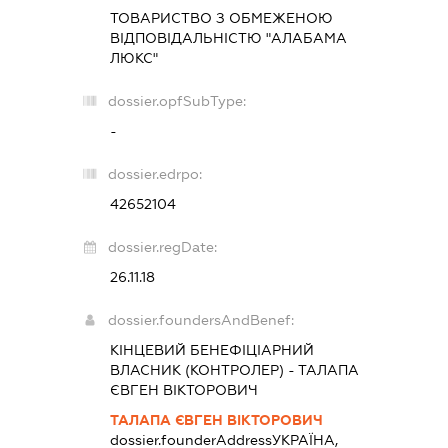
ТОВАРИСТВО З ОБМЕЖЕНОЮ
ВІДПОВІДАЛЬНІСТЮ "АЛАБАМА
ЛЮКС"
dossier.opfSubType:
-
dossier.edrpo:
42652104
dossier.regDate:
26.11.18
dossier.foundersAndBenef:
КІНЦЕВИЙ БЕНЕФІЦІАРНИЙ
ВЛАСНИК (КОНТРОЛЕР) - ТАЛАПА
ЄВГЕН ВІКТОРОВИЧ
ТАЛАПА ЄВГЕН ВІКТОРОВИЧ
dossier.founderAddress
УКРАЇНА,