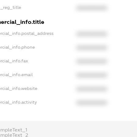
n_reg_title
XXXXXXXXXX
rcial_info.title
rcial_info.postal_address
XXXXXXXXXX
rcial_info.phone
XXXXXXXXXX
rcial_info.fax
XXXXXXXXXX
rcial_info.email
XXXXXXXXXX
rcial_info.website
XXXXXXXXXX
cial_info.activity
XXXXXXXXXX
ampleText_1
ampleText_2