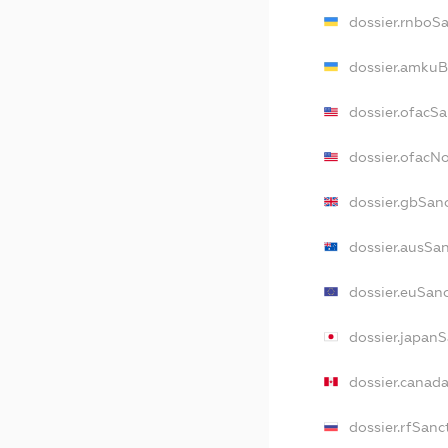
dossier.rnboS
dossier.amkuB
dossier.ofacS
dossier.ofac
dossier.gbSan
dossier.ausSa
dossier.euSan
dossier.japan
dossier.canad
dossier.rfSanc