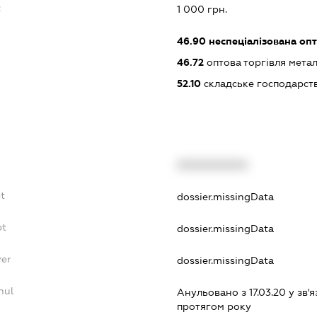
:
1 000 грн.
46.90
неспеціалізована опт
46.72
оптова торгівля мета
52.10
складське господарст
XXXXXXXXXX
bt
dossier.missingData
bt
dossier.missingData
yer
dossier.missingData
nul
Анульовано з 17.03.20 у зв'я
протягом року