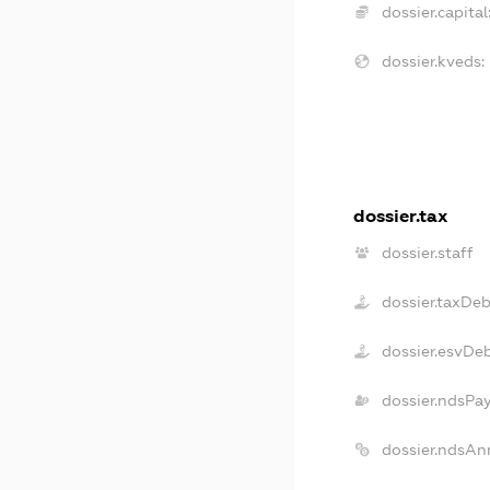
dossier.capital
dossier.kveds:
dossier.tax
dossier.staff
dossier.taxDe
dossier.esvDe
dossier.ndsPa
dossier.ndsAn