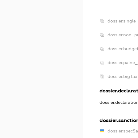
dossier.single
dossier.non_pr
dossier.budge
dossier.palne_
dossier.bigTa
dossier.declarat
dossier.declarati
dossier.sanctio
dossier.specS