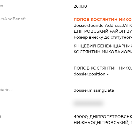
e:
26.11.18
ersAndBenef:
ПОПОВ КОСТЯНТИН МИК
dossier.founderAddress
ЗАПО
ДНІПРОВСЬКИЙ РАЙОН ВУЛ
Розмір внеску до статутног
КІНЦЕВИЙ БЕНЕФІЦІАРНИ
КОСТЯНТИН МИКОЛАЙОВ
ПОПОВ КОСТЯНТИН МИК
dossier.position -
iaries:
dossier.missingData
XXXXXXXXXX
s:
49000, ДНІПРОПЕТРОВСЬКА
НИЖНЬОДНІПРОВСЬКИЙ, 