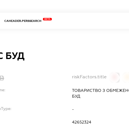
BETA
CAHEADER.PERSSEARCH
С БУД
riskFactors.title
0
0
me:
ТОВАРИСТВО З ОБМЕЖЕН
БУД
bType:
-
42652324