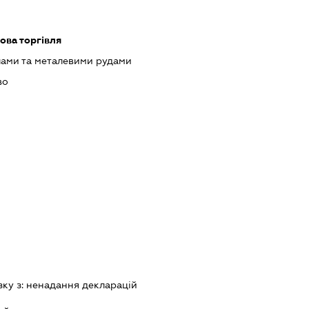
ова торгівля
лами та металевими рудами
во
зку з:
ненадання декларацiй