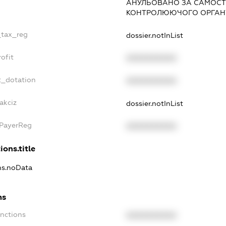
АНУЛЬОВАНО ЗА САМОСТ
КОНТРОЛЮЮЧОГО ОРГАНУ
_tax_reg
dossier.notInList
ofit
XXXXXXXXXX
t_dotation
XXXXXXXXXX
akciz
dossier.notInList
xPayerReg
XXXXXXXXXX
ions.title
ons.noData
ns
anctions
XXXXXXXXXX