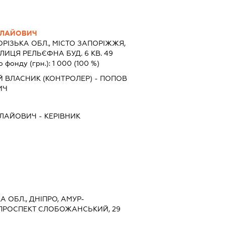
ОЛАЙОВИЧ
РІЗЬКА ОБЛ., МІСТО ЗАПОРІЖЖЯ,
ИЦЯ РЕЛЬЄФНА БУД. 6 КВ. 49
о фонду (грн.):
1 000
(100 %)
Й ВЛАСНИК (КОНТРОЛЕР) - ПОПОВ
ИЧ
ОЛАЙОВИЧ
-
КЕРІВНИК
 ОБЛ., ДНІПРО, АМУР-
ПРОСПЕКТ СЛОБОЖАНСЬКИЙ, 29