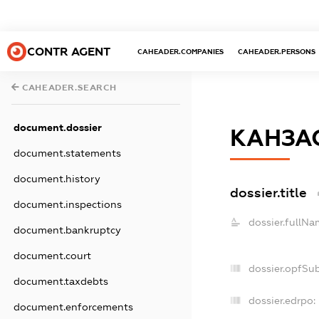
CONTR AGENT
CAHEADER.COMPANIES
CAHEADER.PERSONS
CAHEADER.SEARCH
document.dossier
КАНЗА
document.statements
document.history
dossier.title
document.inspections
dossier.fullNa
document.bankruptcy
document.court
dossier.opfSu
document.taxdebts
dossier.edrpo:
document.enforcements