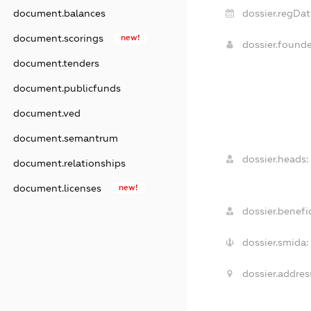
dossier.regDat
document.balances
document.scorings
new!
dossier.found
document.tenders
document.publicfunds
document.ved
document.semantrum
dossier.heads:
document.relationships
document.licenses
new!
dossier.benefic
dossier.smida:
dossier.addres