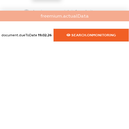
dossier.commercial_info.website
freemium.actualData
XXXXXXXXXX
dossier.commercial_info.activity
document.dueToDate
19.02.26
SEARCH.ONMONITORING
XXXXXXXXXX
freemium.exampleText_1
freemium.exampleText_2
freemium.anonymousPerSearch2
FREEMIUM.DETAILS
FREEMIUM.REGISTER