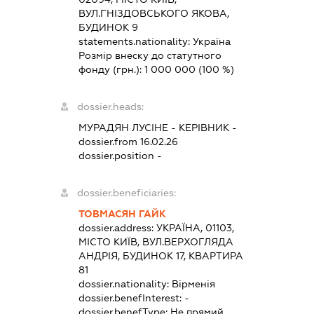
ВУЛ.ГНІЗДОВСЬКОГО ЯКОВА,
БУДИНОК 9
statements.nationality:
Україна
Розмір внеску до статутного
фонду (грн.):
1 000 000
(100 %)
dossier.heads:
МУРАДЯН ЛУСІНЕ
-
КЕРІВНИК
-
dossier.from 16.02.26
dossier.position -
dossier.beneficiaries:
ТОВМАСЯН ГАЙК
dossier.address:
УКРАЇНА, 01103,
МІСТО КИЇВ, ВУЛ.ВЕРХОГЛЯДА
АНДРІЯ, БУДИНОК 17, КВАРТИРА
81
dossier.nationality:
Вірменія
dossier.benefInterest:
-
dossier.benefType:
Не прямий