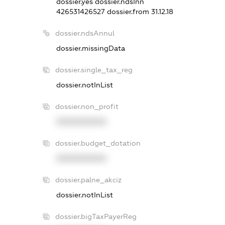
dossier.yes
dossier.ndsInn
426531426527
dossier.from 31.12.18
dossier.ndsAnnul
dossier.missingData
dossier.single_tax_reg
dossier.notInList
dossier.non_profit
XXXXXXXXXX
dossier.budget_dotation
XXXXXXXXXX
dossier.palne_akciz
dossier.notInList
dossier.bigTaxPayerReg