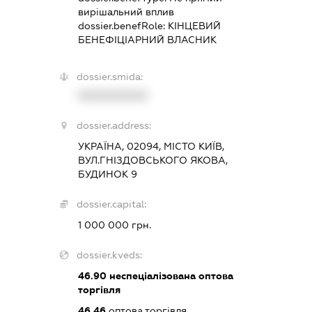
вирішальний вплив
dossier.benefRole:
КІНЦЕВИЙ
БЕНЕФІЦІАРНИЙ ВЛАСНИК
dossier.smida:
XXXXXXXXXX
dossier.address:
УКРАЇНА, 02094, МІСТО КИЇВ,
ВУЛ.ГНІЗДОВСЬКОГО ЯКОВА,
БУДИНОК 9
dossier.capital:
1 000 000 грн.
dossier.kveds:
46.90
неспеціалізована оптова
торгівля
46.46
оптова торгівля