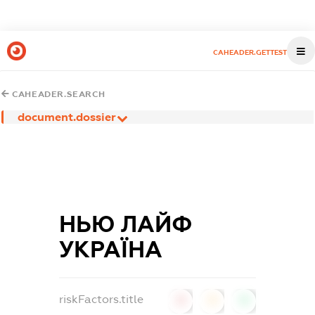
CAHEADER.GETTEST
CAHEADER.SEARCH
document.dossier
НЬЮ ЛАЙФ
УКРАЇНА
riskFactors.title
0
0
0