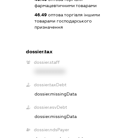
фармацевтичними товарами
46.49
оптова торгівля іншими
товарами господарського
призначення
dossier.tax
dossier.staff
XXXXXXXXXX
dossier.taxDebt
dossier.missingData
dossier.esvDebt
dossier.missingData
dossier.ndsPayer