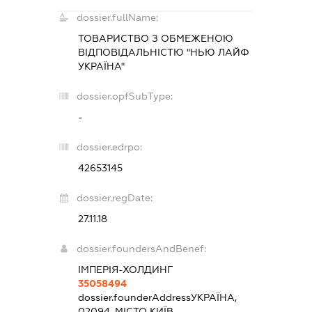
dossier.fullName:
ТОВАРИСТВО З ОБМЕЖЕНОЮ
ВІДПОВІДАЛЬНІСТЮ "НЬЮ ЛАЙФ
УКРАЇНА"
dossier.opfSubType:
-
dossier.edrpo:
42653145
dossier.regDate:
27.11.18
dossier.foundersAndBenef:
ІМПЕРІЯ-ХОЛДИНГ
35058494
dossier.founderAddress
УКРАЇНА,
02094, МІСТО КИЇВ,