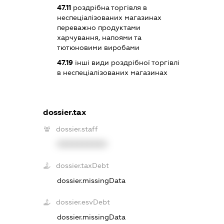
47.11
роздрібна торгівля в
неспеціалізованих магазинах
переважно продуктами
харчування, напоями та
тютюновими виробами
47.19
інші види роздрібної торгівлі
в неспеціалізованих магазинах
dossier.tax
dossier.staff
XXXXXXXXXX
dossier.taxDebt
dossier.missingData
dossier.esvDebt
dossier.missingData