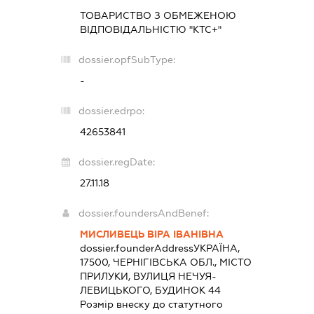
ТОВАРИСТВО З ОБМЕЖЕНОЮ
ВІДПОВІДАЛЬНІСТЮ "КТС+"
dossier.opfSubType:
-
dossier.edrpo:
42653841
dossier.regDate:
27.11.18
dossier.foundersAndBenef:
МИСЛИВЕЦЬ ВІРА ІВАНІВНА
dossier.founderAddress
УКРАЇНА,
17500, ЧЕРНІГІВСЬКА ОБЛ., МІСТО
ПРИЛУКИ, ВУЛИЦЯ НЕЧУЯ-
ЛЕВИЦЬКОГО, БУДИНОК 44
Розмір внеску до статутного