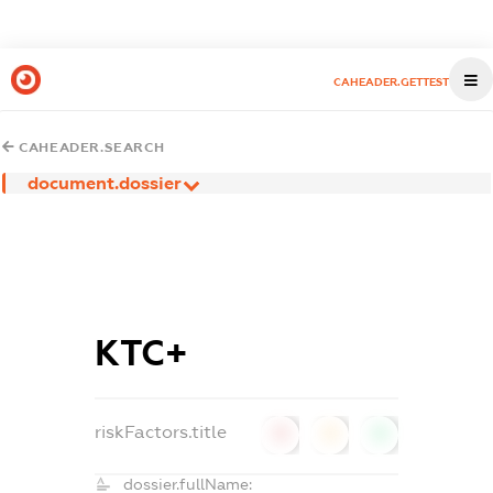
CAHEADER.GETTEST
CAHEADER.SEARCH
document.dossier
КТС+
riskFactors.title
0
0
0
dossier.fullName: