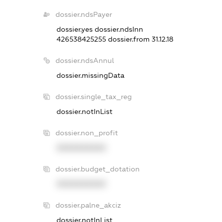
dossier.ndsPayer
dossier.yes
dossier.ndsInn
426538425255
dossier.from 31.12.18
dossier.ndsAnnul
dossier.missingData
dossier.single_tax_reg
dossier.notInList
dossier.non_profit
XXXXXXXXXX
dossier.budget_dotation
XXXXXXXXXX
dossier.palne_akciz
dossier.notInList