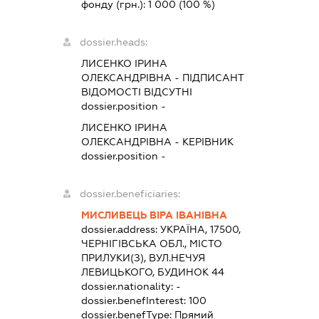
фонду (грн.):
1 000
(100 %)
dossier.heads:
ЛИСЕНКО ІРИНА
ОЛЕКСАНДРІВНА
-
ПІДПИСАНТ
ВІДОМОСТІ ВІДСУТНІ
dossier.position -
ЛИСЕНКО ІРИНА
ОЛЕКСАНДРІВНА
-
КЕРІВНИК
dossier.position -
dossier.beneficiaries:
МИСЛИВЕЦЬ ВІРА ІВАНІВНА
dossier.address:
УКРАЇНА, 17500,
ЧЕРНІГІВСЬКА ОБЛ., МІСТО
ПРИЛУКИ(З), ВУЛ.НЕЧУЯ
ЛЕВИЦЬКОГО, БУДИНОК 44
dossier.nationality:
-
dossier.benefInterest:
100
dossier.benefType:
Прямий