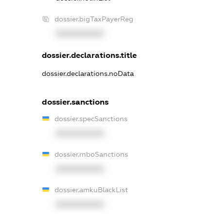
dossier.bigTaxPayerReg
XXXXXXXXXX
dossier.declarations.title
dossier.declarations.noData
dossier.sanctions
dossier.specSanctions
XXXXXXXXXX
dossier.rnboSanctions
XXXXXXXXXX
dossier.amkuBlackList
XXXXXXXXXX