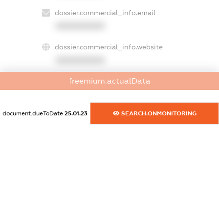
dossier.commercial_info.email
XXXXXXXXXX
dossier.commercial_info.website
XXXXXXXXXX
freemium.actualData
dossier.commercial_info.activity
XXXXXXXXXX
document.dueToDate
25.01.23
SEARCH.ONMONITORING
freemium.exampleText_1
freemium.exampleText_2
freemium.anonymousPerSearch2
FREEMIUM.DETAILS
FREEMIUM.REGISTER