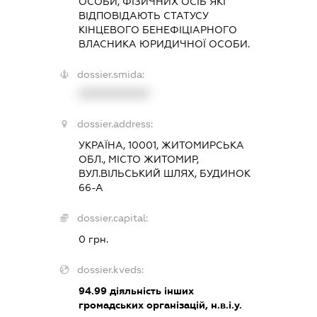
ОСОБИ, ФІЗИЧНИХ ОСІБ ЯКІ
ВІДПОВІДАЮТЬ СТАТУСУ
КІНЦЕВОГО БЕНЕФІЦІАРНОГО
ВЛАСНИКА ЮРИДИЧНОЇ ОСОБИ.
dossier.smida:
XXXXXXXXXX
dossier.address:
УКРАЇНА, 10001, ЖИТОМИРСЬКА
ОБЛ., МІСТО ЖИТОМИР,
ВУЛ.ВІЛЬСЬКИЙ ШЛЯХ, БУДИНОК
66-А
dossier.capital:
0 грн.
dossier.kveds:
94.99
діяльність інших
громадських організацій, н.в.і.у.