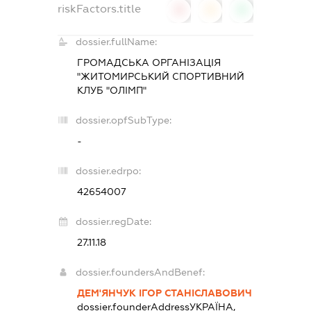
riskFactors.title
0
0
0
dossier.fullName:
ГРОМАДСЬКА ОРГАНІЗАЦІЯ
"ЖИТОМИРСЬКИЙ СПОРТИВНИЙ
КЛУБ "ОЛІМП"
dossier.opfSubType:
-
dossier.edrpo:
42654007
dossier.regDate:
27.11.18
dossier.foundersAndBenef:
ДЕМ'ЯНЧУК ІГОР СТАНІСЛАВОВИЧ
dossier.founderAddress
УКРАЇНА,