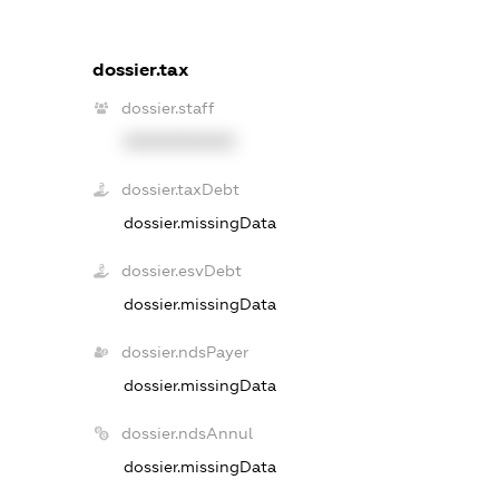
dossier.tax
dossier.staff
XXXXXXXXXX
dossier.taxDebt
dossier.missingData
dossier.esvDebt
dossier.missingData
dossier.ndsPayer
dossier.missingData
dossier.ndsAnnul
dossier.missingData