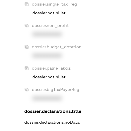
dossier.single_tax_reg
dossier.notInList
dossier.non_profit
XXXXXXXXXX
dossier.budget_dotation
XXXXXXXXXX
dossier.palne_akciz
dossier.notInList
dossier.bigTaxPayerReg
XXXXXXXXXX
dossier.declarations.title
dossier.declarations.noData