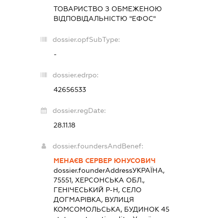
ТОВАРИСТВО З ОБМЕЖЕНОЮ
ВІДПОВІДАЛЬНІСТЮ "ЕФОС"
dossier.opfSubType:
-
dossier.edrpo:
42656533
dossier.regDate:
28.11.18
dossier.foundersAndBenef:
МЕНАЄВ СЕРВЕР ЮНУСОВИЧ
dossier.founderAddress
УКРАЇНА,
75551, ХЕРСОНСЬКА ОБЛ.,
ГЕНІЧЕСЬКИЙ Р-Н, СЕЛО
ДОГМАРІВКА, ВУЛИЦЯ
КОМСОМОЛЬСЬКА, БУДИНОК 45