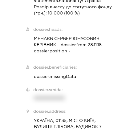
statements.nationality:
Україна
Розмір внеску до статутного фонду
(грн.):
10 000
(100 %)
dossier.heads:
МЕНАЄВ СЕРВЕР ЮНУСОВИЧ
-
КЕРІВНИК
- dossier.from 28.11.18
dossier.position -
dossier.beneficiaries:
dossier.missingData
dossier.smida:
XXXXXXXXXX
dossier.address:
УКРАЇНА, 01135, МІСТО КИЇВ,
ВУЛИЦЯ ГЛІБОВА, БУДИНОК 7