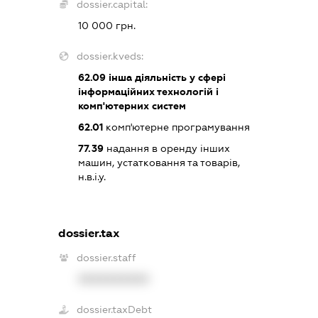
dossier.capital:
10 000 грн.
dossier.kveds:
62.09
інша діяльність у сфері
інформаційних технологій і
комп'ютерних систем
62.01
комп'ютерне програмування
77.39
надання в оренду інших
машин, устатковання та товарів,
н.в.і.у.
dossier.tax
dossier.staff
XXXXXXXXXX
dossier.taxDebt