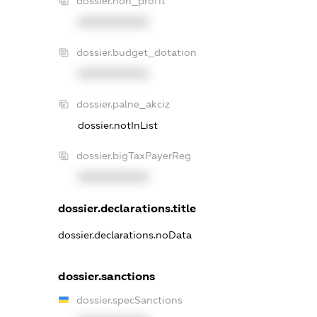
dossier.non_profit
XXXXXXXXXX
dossier.budget_dotation
XXXXXXXXXX
dossier.palne_akciz
dossier.notInList
dossier.bigTaxPayerReg
XXXXXXXXXX
dossier.declarations.title
dossier.declarations.noData
dossier.sanctions
dossier.specSanctions