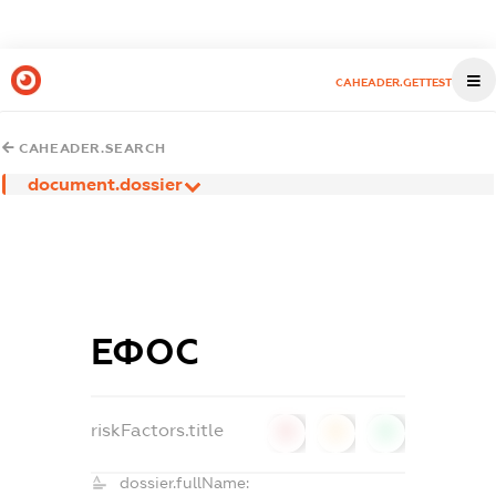
CAHEADER.GETTEST
CAHEADER.SEARCH
document.dossier
ЕФОС
riskFactors.title
0
0
0
dossier.fullName: