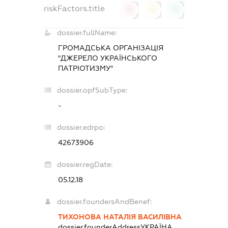
riskFactors.title
0
0
0
dossier.fullName:
ГРОМАДСЬКА ОРГАНІЗАЦІЯ
"ДЖЕРЕЛО УКРАЇНСЬКОГО
ПАТРІОТИЗМУ"
dossier.opfSubType:
-
dossier.edrpo:
42673906
dossier.regDate:
05.12.18
dossier.foundersAndBenef:
ТИХОНОВА НАТАЛІЯ ВАСИЛІВНА
dossier.founderAddress
УКРАЇНА,