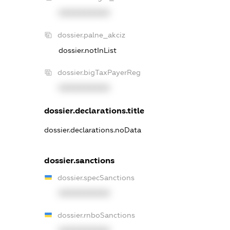
XXXXXXXXXX
dossier.palne_akciz
dossier.notInList
dossier.bigTaxPayerReg
XXXXXXXXXX
dossier.declarations.title
dossier.declarations.noData
dossier.sanctions
dossier.specSanctions
XXXXXXXXXX
dossier.rnboSanctions