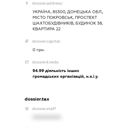
dossier.address:
УКРАЇНА, 85300, ДОНЕЦЬКА ОБЛ.,
МІСТО ПОКРОВСЬК, ПРОСПЕКТ
ШАХТОБУДІВНИКІВ, БУДИНОК 38,
КВАРТИРА 22
dossier.capital:
0 грн.
dossier.kveds:
94.99
діяльність інших
громадських організацій, н.в.і.у.
dossier.tax
dossier.staff
XXXXXXXXXX