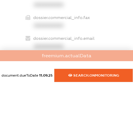
XXXXXXXXXX
dossier.commercial_info.fax
XXXXXXXXXX
dossier.commercial_info.email
XXXXXXXXXX
freemium.actualData
dossier.commercial_info.website
XXXXXXXXXX
document.dueToDate
11.09.25
SEARCH.ONMONITORING
dossier.commercial_info.activity
XXXXXXXXXX
freemium.exampleText_1
freemium.exampleText_2
freemium.anonymousPerSearch2