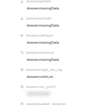
dossier.taxDebt
dossier.missingData
dossier.esvDebt
dossier.missingData
dossier.ndsPayer
dossier.missingData
dossier.ndsAnnul
dossier.missingData
dossier.single_tax_reg
dossier.notInList
dossier.non_profit
XXXXXXXXXX
dossier.budget_dotation